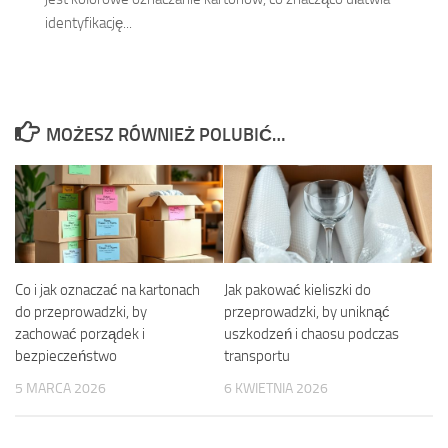
identyfikację...
MOŻESZ RÓWNIEŻ POLUBIĆ…
Co i jak oznaczać na kartonach
Jak pakować kieliszki do
do przeprowadzki, by
przeprowadzki, by uniknąć
zachować porządek i
uszkodzeń i chaosu podczas
bezpieczeństwo
transportu
5 MARCA 2026
6 KWIETNIA 2026