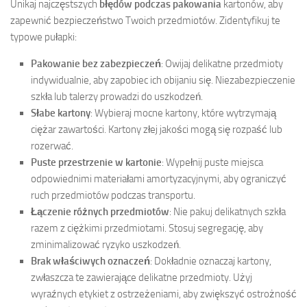
Unikaj najczęstszych
błędów podczas pakowania
kartonów, aby
zapewnić bezpieczeństwo Twoich przedmiotów. Zidentyfikuj te
typowe pułapki:
Pakowanie bez zabezpieczeń
: Owijaj delikatne przedmioty
indywidualnie, aby zapobiec ich obijaniu się. Niezabezpieczenie
szkła lub talerzy prowadzi do uszkodzeń.
Słabe kartony
: Wybieraj mocne kartony, które wytrzymają
ciężar zawartości. Kartony złej jakości mogą się rozpaść lub
rozerwać.
Puste przestrzenie w kartonie
: Wypełnij puste miejsca
odpowiednimi materiałami amortyzacyjnymi, aby ograniczyć
ruch przedmiotów podczas transportu.
Łączenie różnych przedmiotów
: Nie pakuj delikatnych szkła
razem z ciężkimi przedmiotami. Stosuj segregację, aby
zminimalizować ryzyko uszkodzeń.
Brak właściwych oznaczeń
: Dokładnie oznaczaj kartony,
zwłaszcza te zawierające delikatne przedmioty. Użyj
wyraźnych etykiet z ostrzeżeniami, aby zwiększyć ostrożność