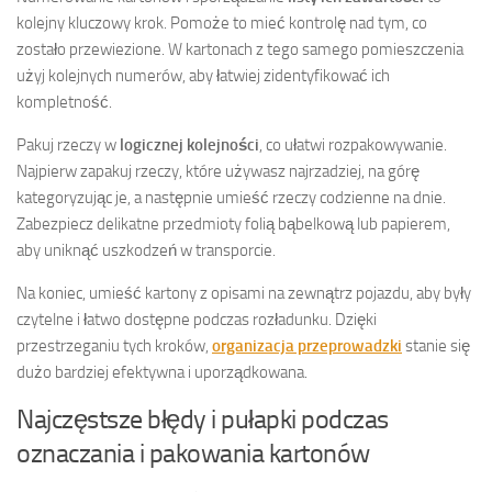
kolejny kluczowy krok. Pomoże to mieć kontrolę nad tym, co
zostało przewiezione. W kartonach z tego samego pomieszczenia
użyj kolejnych numerów, aby łatwiej zidentyfikować ich
kompletność.
Pakuj rzeczy w
logicznej kolejności
, co ułatwi rozpakowywanie.
Najpierw zapakuj rzeczy, które używasz najrzadziej, na górę
kategoryzując je, a następnie umieść rzeczy codzienne na dnie.
Zabezpiecz delikatne przedmioty folią bąbelkową lub papierem,
aby uniknąć uszkodzeń w transporcie.
Na koniec, umieść kartony z opisami na zewnątrz pojazdu, aby były
czytelne i łatwo dostępne podczas rozładunku. Dzięki
przestrzeganiu tych kroków,
organizacja przeprowadzki
stanie się
dużo bardziej efektywna i uporządkowana.
Najczęstsze błędy i pułapki podczas
oznaczania i pakowania kartonów