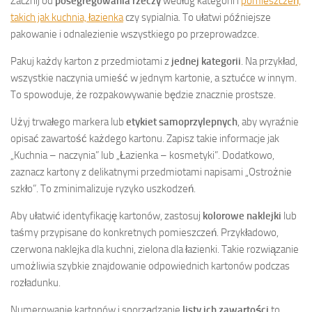
Zacznij od
posegregowania rzeczy
według kategorii i
pomieszczeń,
takich jak kuchnia, łazienka
czy sypialnia. To ułatwi późniejsze
pakowanie i odnalezienie wszystkiego po przeprowadzce.
Pakuj każdy karton z przedmiotami z
jednej kategorii
. Na przykład,
wszystkie naczynia umieść w jednym kartonie, a sztućce w innym.
To spowoduje, że rozpakowywanie będzie znacznie prostsze.
Użyj trwałego markera lub
etykiet samoprzylepnych
, aby wyraźnie
opisać zawartość każdego kartonu. Zapisz takie informacje jak
„Kuchnia – naczynia” lub „Łazienka – kosmetyki”. Dodatkowo,
zaznacz kartony z delikatnymi przedmiotami napisami „Ostrożnie
szkło”. To zminimalizuje ryzyko uszkodzeń.
Aby ułatwić identyfikację kartonów, zastosuj
kolorowe naklejki
lub
taśmy przypisane do konkretnych pomieszczeń. Przykładowo,
czerwona naklejka dla kuchni, zielona dla łazienki. Takie rozwiązanie
umożliwia szybkie znajdowanie odpowiednich kartonów podczas
rozładunku.
Numerowanie kartonów i sporządzanie
listy ich zawartości
to