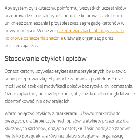
Aby system był skuteczny, poinformuj wszystkich uczestników
przeprowadzki o ustalonym schemacie kolorów. Dzięki temu
unikniesz zamieszania i przyspieszysz segregację kartonów w
nowym miejscu. W dużych
przeprowadzkach lub magazynach
kolorowe oznaczenia znacznie
ułatwiają organizację oraz
oszczędzają czas.
Stosowanie etykiet i opisów
Oznacz kartony używając
etykiet samoprzylepnych
, by ułatwić
sobie przeprowadzkę. Etykiety te zapewniają czytelność oraz
możliwość szybkiej modyfikacji opisów bez ryzyka ich rozmazania.
Oznaczaj kartony po każdej stronie, aby każda osoba mogła łatwo je
zidentyfikować, nie otwierając ich.
Warto połączyć etykiety z
markerami
. Używaj markerów do
bieżących, dla Ciebie czytelnych opisów, a etykiety przeznacz dla
kluczowych kartonów, dbając o estetykę. Takie podejście zapewni
nie tylko porządek, ale również ułatwi sprzątanie i organizację