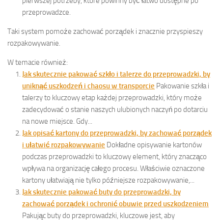
pierwszej potrzeby, które powinny być łatwo dostępne po
przeprowadzce.
Taki system pomoże zachować porządek i znacznie przyspieszy
rozpakowywanie.
W temacie również:
Jak skutecznie pakować szkło i talerze do przeprowadzki, by
uniknąć uszkodzeń i chaosu w transporcie
Pakowanie szkła i
talerzy to kluczowy etap każdej przeprowadzki, który może
zadecydować o stanie naszych ulubionych naczyń po dotarciu
na nowe miejsce. Gdy...
Jak opisać kartony do przeprowadzki, by zachować porządek
i ułatwić rozpakowywanie
Dokładne opisywanie kartonów
podczas przeprowadzki to kluczowy element, który znacząco
wpływa na organizację całego procesu. Właściwie oznaczone
kartony ułatwiają nie tylko późniejsze rozpakowywanie,...
Jak skutecznie pakować buty do przeprowadzki, by
zachować porządek i ochronić obuwie przed uszkodzeniem
Pakując buty do przeprowadzki, kluczowe jest, aby