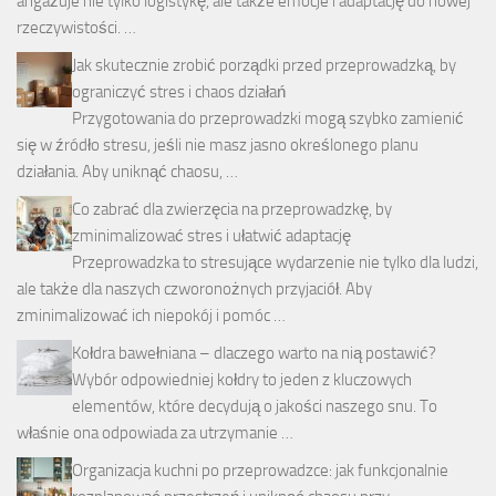
angażuje nie tylko logistykę, ale także emocje i adaptację do nowej
rzeczywistości. …
Jak skutecznie zrobić porządki przed przeprowadzką, by
ograniczyć stres i chaos działań
Przygotowania do przeprowadzki mogą szybko zamienić
się w źródło stresu, jeśli nie masz jasno określonego planu
działania. Aby uniknąć chaosu, …
Co zabrać dla zwierzęcia na przeprowadzkę, by
zminimalizować stres i ułatwić adaptację
Przeprowadzka to stresujące wydarzenie nie tylko dla ludzi,
ale także dla naszych czworonożnych przyjaciół. Aby
zminimalizować ich niepokój i pomóc …
Kołdra bawełniana – dlaczego warto na nią postawić?
Wybór odpowiedniej kołdry to jeden z kluczowych
elementów, które decydują o jakości naszego snu. To
właśnie ona odpowiada za utrzymanie …
Organizacja kuchni po przeprowadzce: jak funkcjonalnie