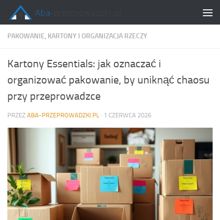
Skip to content
PAKOWANIE, KARTONY I ORGANIZACJA RZECZY
Kartony Essentials: jak oznaczać i
organizować pakowanie, by uniknąć chaosu
przy przeprowadzce
PRZEZ
ABA-PRZEPROWADZKI.PL
·
1 CZERWCA 2026