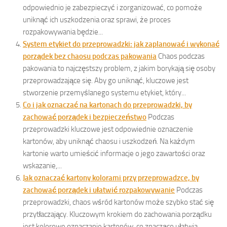
odpowiednio je zabezpieczyć i zorganizować, co pomoże
uniknąć ich uszkodzenia oraz sprawi, że proces
rozpakowywania będzie...
System etykiet do przeprowadzki: jak zaplanować i wykonać
porządek bez chaosu podczas pakowania
Chaos podczas
pakowania to najczęstszy problem, z jakim borykają się osoby
przeprowadzające się. Aby go uniknąć, kluczowe jest
stworzenie przemyślanego systemu etykiet, który...
Co i jak oznaczać na kartonach do przeprowadzki, by
zachować porządek i bezpieczeństwo
Podczas
przeprowadzki kluczowe jest odpowiednie oznaczenie
kartonów, aby uniknąć chaosu i uszkodzeń. Na każdym
kartonie warto umieścić informacje o jego zawartości oraz
wskazanie,...
Jak oznaczać kartony kolorami przy przeprowadzce, by
zachować porządek i ułatwić rozpakowywanie
Podczas
przeprowadzki, chaos wśród kartonów może szybko stać się
przytłaczający. Kluczowym krokiem do zachowania porządku
jest kolorowe oznaczanie kartonów, co znacząco ułatwia