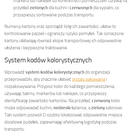
markera lub naklejek do konkretnych pomieszczeń. Używaj na
przykład
zielonych
dla kuchni i
czerwonych
dla sypialni, co
przyspieszy sortowanie podczas transportu.
Numeruj kartony oraz sporządź listę ich zawartości; ułatwi to
kontrolowanie paczek i ograniczy ryzyko pomyłek. Tak oznaczone
kartony ułatwiają również ekipie transportowej ich odpowiednie
ułożenie i bezpieczne traktowanie.
System kodów kolorystycznych
Wprowadź
system kodów kolorystycznych
do organizacji
przeprowadzki, aby znacznie ułatwić
proces pakowania
i
rozpakowywania. Przypisz kolor do każdego pomieszczenia,
używając taśmy, markerów lub naklejek, co przyspieszy
identyfikację zawartości kartonów. Na przykład,
czerwony
kolor
może odpowiadać kuchni,
niebieski
łazience, a
zielony
salonowi.
Taki system pozwoli Ci szybko lokalizować odpowiednie miejsca
docelowe pudełek, zapewniając efektywną logistykę podczas
transportu.