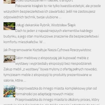
przed uszkodzeniem i ułatwić transport
Pakowanie książek to nie tylko kwestia estetyki, ale przede
wszystkim bezpieczeństwa ich zawartości. Jeśli nie zastosujesz
odpowiednich technik, twoje ulubione …
Usługi dekarskie Rybnik, Wodzisław Śląsk
Dach to jeden z najważniejszych elementów każdego
budynku, a jego stan ma kluczowe znaczenie dla bezpieczeństwa i
komfortu mieszkańców. W …
Jak Programowanie Ksztaltuje Nasza Cyfrowa Rzeczywistosc
Salon meblowy z ekspozycją: jak kupować meble z
wystawy i wyprzedaży ekspozycji bez niespodzianek
Zakup mebli „z wystawy” bywa mylony z ofertą pełnych nowości,
tymczasem meble z ekspozycji to produkty prezentowane w
salonie, które …
Przeprowadzka do innego miasta: kompleksowy plan od
formalności po adaptację nowych miejsc
Przeprowadzka do innego miasta to złożony proces, który