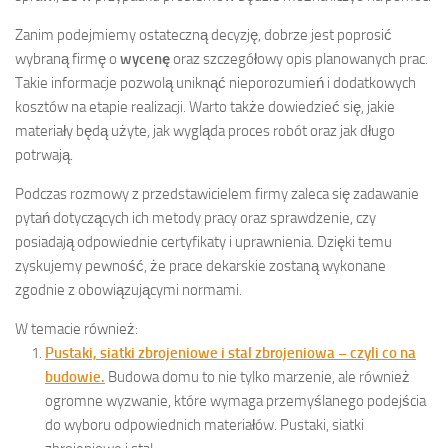
Zanim podejmiemy ostateczną decyzję, dobrze jest poprosić
wybraną firmę o
wycenę
oraz szczegółowy opis planowanych prac.
Takie informacje pozwolą uniknąć nieporozumień i dodatkowych
kosztów na etapie realizacji. Warto także dowiedzieć się, jakie
materiały będą użyte, jak wygląda proces robót oraz jak długo
potrwają.
Podczas rozmowy z przedstawicielem firmy zaleca się zadawanie
pytań dotyczących ich metody pracy oraz sprawdzenie, czy
posiadają odpowiednie certyfikaty i uprawnienia. Dzięki temu
zyskujemy pewność, że prace dekarskie zostaną wykonane
zgodnie z obowiązującymi normami.
W temacie również:
Pustaki, siatki zbrojeniowe i stal zbrojeniowa – czyli co na
budowie.
Budowa domu to nie tylko marzenie, ale również
ogromne wyzwanie, które wymaga przemyślanego podejścia
do wyboru odpowiednich materiałów. Pustaki, siatki