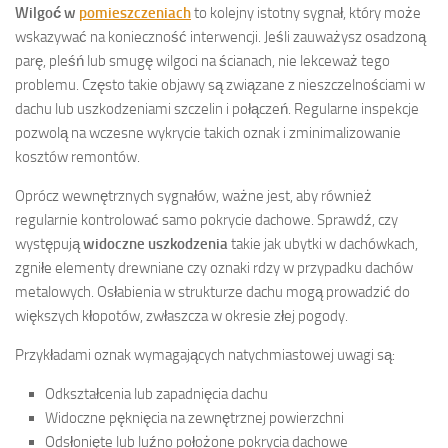
Wilgoć w
pomieszczeniach
to kolejny istotny sygnał, który może
wskazywać na konieczność interwencji. Jeśli zauważysz osadzoną
parę, pleśń lub smugę wilgoci na ścianach, nie lekceważ tego
problemu. Często takie objawy są związane z nieszczelnościami w
dachu lub uszkodzeniami szczelin i połączeń. Regularne inspekcje
pozwolą na wczesne wykrycie takich oznak i zminimalizowanie
kosztów remontów.
Oprócz wewnętrznych sygnałów, ważne jest, aby również
regularnie kontrolować samo pokrycie dachowe. Sprawdź, czy
występują
widoczne uszkodzenia
takie jak ubytki w dachówkach,
zgniłe elementy drewniane czy oznaki rdzy w przypadku dachów
metalowych. Osłabienia w strukturze dachu mogą prowadzić do
większych kłopotów, zwłaszcza w okresie złej pogody.
Przykładami oznak wymagających natychmiastowej uwagi są:
Odkształcenia lub zapadnięcia dachu
Widoczne pęknięcia na zewnętrznej powierzchni
Odsłonięte lub luźno położone pokrycia dachowe