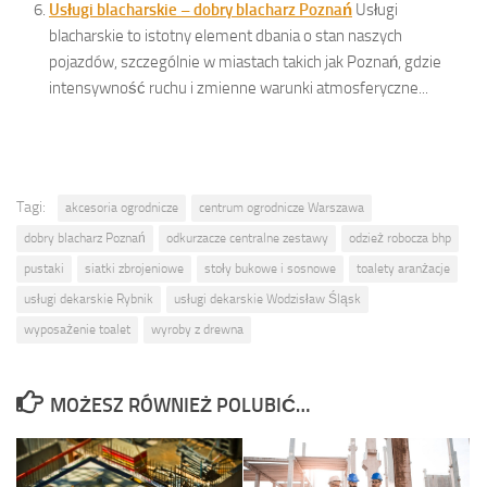
Usługi blacharskie – dobry blacharz Poznań
Usługi
blacharskie to istotny element dbania o stan naszych
pojazdów, szczególnie w miastach takich jak Poznań, gdzie
intensywność ruchu i zmienne warunki atmosferyczne...
Tagi:
akcesoria ogrodnicze
centrum ogrodnicze Warszawa
dobry blacharz Poznań
odkurzacze centralne zestawy
odzież robocza bhp
pustaki
siatki zbrojeniowe
stoły bukowe i sosnowe
toalety aranżacje
usługi dekarskie Rybnik
usługi dekarskie Wodzisław Śląsk
wyposażenie toalet
wyroby z drewna
MOŻESZ RÓWNIEŻ POLUBIĆ…