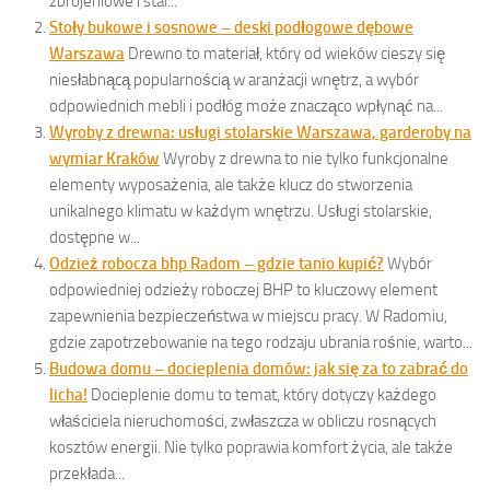
zbrojeniowe i stal...
Stoły bukowe i sosnowe – deski podłogowe dębowe
Warszawa
Drewno to materiał, który od wieków cieszy się
niesłabnącą popularnością w aranżacji wnętrz, a wybór
odpowiednich mebli i podłóg może znacząco wpłynąć na...
Wyroby z drewna: usługi stolarskie Warszawa, garderoby na
wymiar Kraków
Wyroby z drewna to nie tylko funkcjonalne
elementy wyposażenia, ale także klucz do stworzenia
unikalnego klimatu w każdym wnętrzu. Usługi stolarskie,
dostępne w...
Odzież robocza bhp Radom – gdzie tanio kupić?
Wybór
odpowiedniej odzieży roboczej BHP to kluczowy element
zapewnienia bezpieczeństwa w miejscu pracy. W Radomiu,
gdzie zapotrzebowanie na tego rodzaju ubrania rośnie, warto...
Budowa domu – docieplenia domów: jak się za to zabrać do
licha!
Docieplenie domu to temat, który dotyczy każdego
właściciela nieruchomości, zwłaszcza w obliczu rosnących
kosztów energii. Nie tylko poprawia komfort życia, ale także
przekłada...