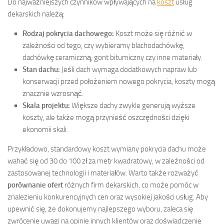
Do najważniejszych czynników wpływających na
koszt
usług
dekarskich należą:
Rodzaj pokrycia dachowego:
Koszt może się różnić w
zależności od tego, czy wybieramy blachodachówkę,
dachówkę ceramiczną, gont bitumiczny czy inne materiały.
Stan dachu:
Jeśli dach wymaga dodatkowych napraw lub
konserwacji przed położeniem nowego pokrycia, koszty mogą
znacznie wzrosnąć.
Skala projektu:
Większe dachy zwykle generują wyższe
koszty, ale także mogą przynieść oszczędności dzięki
ekonomii skali.
Przykładowo, standardowy koszt wymiany pokrycia dachu może
wahać się od 30 do 100 zł za metr kwadratowy, w zależności od
zastosowanej technologii i materiałów. Warto także rozważyć
porównanie ofert
różnych firm dekarskich, co może pomóc w
znalezieniu konkurencyjnych cen oraz wysokiej jakości usług. Aby
upewnić się, że dokonujemy najlepszego wyboru, zaleca się
zwrócenie uwagi na opinie innych klientów oraz doświadczenie