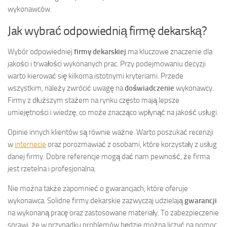
wykonawców.
Jak wybrać odpowiednią firmę dekarską?
Wybór odpowiedniej
firmy dekarskiej
ma kluczowe znaczenie dla
jakości i trwałości wykonanych prac. Przy podejmowaniu decyzji
warto kierować się kilkoma istotnymi kryteriami. Przede
wszystkim, należy zwrócić uwagę na
doświadczenie
wykonawcy.
Firmy z dłuższym stażem na rynku często mają lepsze
umiejętności i wiedzę, co może znacząco wpłynąć na jakość usługi.
Opinie innych klientów są równie ważne. Warto poszukać recenzji
w
internecie
oraz porozmawiać z osobami, które korzystały z usług
danej firmy. Dobre referencje mogą dać nam pewność, że firma
jest rzetelna i profesjonalna.
Nie można także zapomnieć o gwarancjach, które oferuje
wykonawca. Solidne firmy dekarskie zazwyczaj udzielają
gwarancji
na wykonaną pracę oraz zastosowane materiały. To zabezpieczenie
sprawi, że w przypadku problemów będzie można liczyć na pomoc.