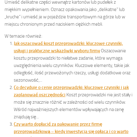
Umieść delikatne części wewnątrz kartonów lub pudełek z
miękkim wypełnieniem. Oznacz opakowania jako „delikatne” lub
„kruche” i umieść je w pojeździe transportowym na górze lub w
miejscu chronionym przed naciskiem ciężkich mebli.
W temacie również:
Jak oszacować koszt przeprowadzki: kluczowe czynniki,
usługi i praktyczne wskazówki wyboru firmy
Oszacowanie
kosztu przeprowadzki to niełatwe zadanie, które wymaga
uwzględnienia wielu czynników. Kluczowe elementy, takie jak
odległość, ilość przewożonych rzeczy, usługi dodatkowe oraz
sezonowość,...
Co decyduje o cenie przeprowadzki: kluczowe czynniki i jak
zaplanować oszczędności
Koszt przeprowadzki nie jest stały i
może się znacznie różnić w zależności od wielu czynników.
Wśród najważniejszych elementów wpływających na cenę
znajdują się...
Czy warto dopłacić za pakowanie przez firmę
przeprowadzkową – kiedy inwestycja się opłaca i co warto