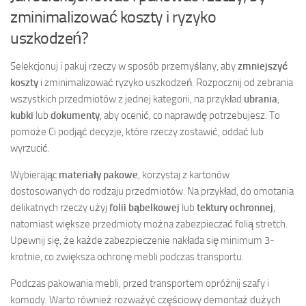
zminimalizować koszty i ryzyko
uszkodzeń?
Selekcjonuj i pakuj rzeczy w sposób przemyślany, aby
zmniejszyć
koszty
i zminimalizować ryzyko uszkodzeń. Rozpocznij od zebrania
wszystkich przedmiotów z jednej kategorii, na przykład
ubrania
,
kubki
lub
dokumenty
, aby ocenić, co naprawdę potrzebujesz. To
pomoże Ci podjąć decyzje, które rzeczy zostawić, oddać lub
wyrzucić.
Wybierając
materiały pakowe
, korzystaj z kartonów
dostosowanych do rodzaju przedmiotów. Na przykład, do omotania
delikatnych rzeczy użyj
folii bąbelkowej
lub
tektury ochronnej
,
natomiast większe przedmioty można zabezpieczać folią stretch.
Upewnij się, że każde zabezpieczenie nakłada się minimum 3-
krotnie, co zwiększa ochronę mebli podczas transportu.
Podczas pakowania mebli, przed transportem opróżnij szafy i
komody. Warto również rozważyć częściowy demontaż dużych