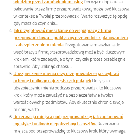
wiedzieć przed zamówieniem usług
Decyzja o dopłacie za
pakowanie przez firmę przeprowadzkową może być kluczowa
w kontekście Twojej przeprowadzki. Warto rozważyć tę opcję,
gdy masz do czynienia...
Jak przygotować mieszkanie do współpracy z firmą
przeprowadzkową – praktyczny przewodnik z planowaniem
i zabezpieczeniem mienia
Przygotowanie mieszkania do
współpracy z firmą przeprowadzkową może być kluczowym
krokiem, który zadecyduje o tym, czy cały proces przebiegnie
sprawnie. Aby uniknąć chaosu...
Ubezpieczenie mienia przy przeprowadzce: jak wybrać
ochronę i uniknąć najczęstszych pułapek
Decyzja o
ubezpieczeniu mienia podczas przeprowadzki to kluczowy
krok, który może zaważyć na bezpieczeństwie twoich
wartościowych przedmiotów. Aby skutecznie chronić swoje
mienie, warto...
Rezerwacja miejsca pod przeprowadzkę: jak zaplanować
logistykę i uniknąć niepotrzebnych kosztów
Rezerwacja
miejsca pod przeprowadzkę to kluczowy krok, który wymaga