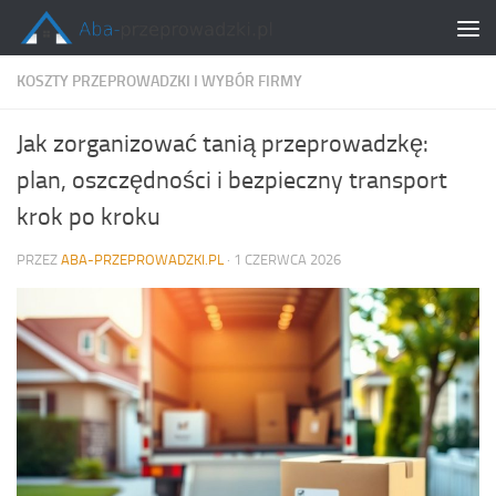
Skip to content
KOSZTY PRZEPROWADZKI I WYBÓR FIRMY
Jak zorganizować tanią przeprowadzkę:
plan, oszczędności i bezpieczny transport
krok po kroku
PRZEZ
ABA-PRZEPROWADZKI.PL
·
1 CZERWCA 2026