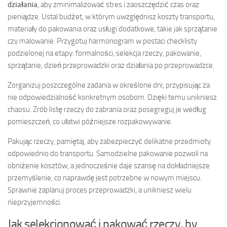
działania
, aby zminimalizować stres i zaoszczędzić czas oraz
pieniądze. Ustal budżet, w którym uwzględnisz koszty transportu,
materiały do pakowania oraz usługi dodatkowe, takie jak sprzątanie
czy malowanie. Przygotuj harmonogram w postaci checklisty
podzielonej na etapy: formalności, selekcja rzeczy, pakowanie,
sprzątanie, dzień przeprowadzki oraz działania po przeprowadzce.
Zorganizuj poszczególne zadania w określone dni, przypisując za
nie odpowiedzialność konkretnym osobom. Dzięki temu unikniesz
chaosu. Zrób listę rzeczy do zabrania oraz posegreguj je według
pomieszczeń, co ułatwi późniejsze rozpakowywanie.
Pakując rzeczy, pamiętaj, aby zabezpieczyć delikatne przedmioty
odpowiednio do transportu. Samodzielne pakowanie pozwoli na
obniżenie kosztów, a jednocześnie daje szansę na dokładniejsze
przemyślenie, co naprawdę jest potrzebne w nowym miejscu.
Sprawnie zaplanuj proces przeprowadzki, a unikniesz wielu
nieprzyjemności.
Jak selekcjonować i pakować rzeczy, by