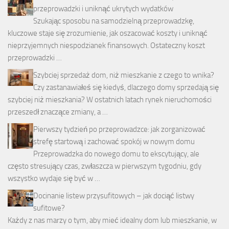
przeprowadzki i uniknąć ukrytych wydatków
Szukając sposobu na samodzielną przeprowadzkę,
kluczowe staje się zrozumienie, jak oszacować koszty i uniknąć
nieprzyjemnych niespodzianek finansowych. Ostateczny koszt
przeprowadzki …
Szybciej sprzedaż dom, niż mieszkanie z czego to wnika?
Czy zastanawiałeś się kiedyś, dlaczego domy sprzedają się
szybciej niż mieszkania? W ostatnich latach rynek nieruchomości
przeszedł znaczące zmiany, a …
Pierwszy tydzień po przeprowadzce: jak zorganizować
strefę startową i zachować spokój w nowym domu
Przeprowadzka do nowego domu to ekscytujący, ale
często stresujący czas, zwłaszcza w pierwszym tygodniu, gdy
wszystko wydaje się być w …
Docinanie listew przysufitowych – jak dociąć listwy
sufitowe?
Każdy z nas marzy o tym, aby mieć idealny dom lub mieszkanie, w