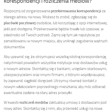
korespondencji i rozliczenia mediów?
Rozpocznij od zorganizowania
przekierowania korespondencji
ze
starego adresu na nowy. Możesz to zrobić, zgłaszając się do
placówki pocztowej
osobiście, lub korzystając z opcji internetowej,
jeśli jest dostępna. Przekierowanie będzie trwałe lub czasowe, w
zależności od Twoich potrzeb. Zajmij się tym jak najszybciej po
zameldowaniu w nowym miejscu, aby uniknąć zagubienia ważnych
dokumentów.
Aby upewnić się, że otrzymujesz wszelką istotną korespondencję,
natychmiast powiadom wszystkie instytucje oraz dostawców usług
o nowym adresie. Skontaktuj się z bankami, urzędami skarbowymi,
ubezpieczycielami oraz innymi firmami, z którymi współpracujesz,
by zapewnić ciągłość doręczeń. Utrzymuj również kontakt z
nowym właścicielem poprzedniego mieszkania, aby móc odbierać
ewentualne zasłane na stary adres przesyłki.
W kwestii
rozliczeń mediów
zaktualizuj umowy z dostawcami pod
nowy adres. Skontaktuj się z nimi, aby przenieść usługi na nowe