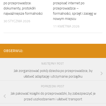
po przeprowadzce:
przepisać internet po
dokumenty, protokół i
przeprowadzce –
najważniejsze formalności
formalności, sprzęt i zasięg w
nowym miejscu
30 STYCZNIA 2026
11 KWIETNIA 2026
OBSERWUJ:
NASTĘPNY POST
Jak zorganizować pokój dziecka po przeprowadzce, by
ułatwić adaptację i utrzymanie porządku
POPRZEDNI POST
Jak pakować książki do przeprowadzki, by zabezpieczyć je
przed uszkodzeniem i ułatwić transport