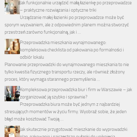
Jak funkcjonalnie urządzić małą łazienkę po przeprowadzce
– praktyczne rozwiązania i optyczne triki
Urządzanie małej łazienki po przeprowadzce może być
sporym wyzwaniem, ale z odpowiednim planem można stworzyć
przestrzeń zarówno funkcjonalną, jak i …
Przeprowadzka mieszkania wynajmowanego:
kompleksowa checklista od pakowania po formalności i
odbiór lokalu
Planowanie przeprowadzki do wynajmowanego mieszkania to nie
tylko kwestia fizycznego transportu rzeczy, ale również złożony
proces, który wymaga starannego przemyślenia …
Kompleksowa przeprowadzka biur i firm w Warszawie – jak
zorganizować ją szybko i sprawnie?
Przeprowadzka biura może być jednym z najbardziej
stresujących momentów w życiu firmy. Wyobraź sobie, że jeden
błąd może kosztować Twoją …
Jak skutecznie przygotować mieszkanie do wyprowadzki:
plan, pakowanie i najczęstsze pułapki do uniknięcia