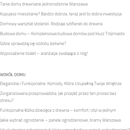
Tanie domy drewniane jednorodzinne Warszawa
Kupujesz mieszkanie? Bardzo dobrze, teraz jest to dobra inwestycja
Domowy warsztat stolarski. Rodzaje szlifierek do drewna
Budowa domu – Kompleksowa budowa domów pod klucz Trójmiasto
Gdzie sprawdzą się ozdoby żeliwne?
Wyposażenie toalet – aranżacje zwalające z nóg!
WOKÓŁ DOMU
Eleganckie i Funkcjonalne: Komody, Które Uzupełnią Twoje Wnętrze
Zorganizowana przeprowadzka: Jak przejść przez ten proces bez
stresu?
Funkcjonalne łóżka dziecięce z drewna – komfort i styl w jednym
Jakie wybrać ogrodzenie – panele ogrodzeniowe, bramy Warszawa
Jak skutecznie zabezpieczyć lakier samochodowy przed uszkodzeniami?