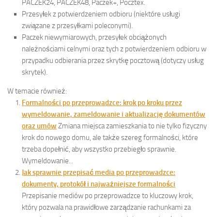
PACZEK24, PACZEK48, Paczek+, Pocztex.
Przesyłek z potwierdzeniem odbioru (niektóre usługi
związane z przesyłkami poleconymi).
Paczek niewymiarowych, przesyłek obciążonych
należnościami celnymi oraz tych z potwierdzeniem odbioru w
przypadku odbierania przez skrytkę pocztową (dotyczy usług
skrytek).
W temacie również:
Formalności po przeprowadzce: krok po kroku przez
wymeldowanie, zameldowanie i aktualizację dokumentów
oraz umów
Zmiana miejsca zamieszkania to nie tylko fizyczny
krok do nowego domu, ale także szereg formalności, które
trzeba dopełnić, aby wszystko przebiegło sprawnie.
Wymeldowanie...
Jak sprawnie przepisać media po przeprowadzce:
dokumenty, protokół i najważniejsze formalności
Przepisanie mediów po przeprowadzce to kluczowy krok,
który pozwala na prawidłowe zarządzanie rachunkami za