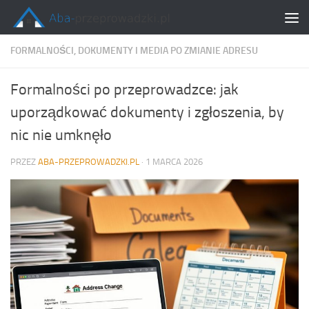
Skip to content
FORMALNOŚCI, DOKUMENTY I MEDIA PO ZMIANIE ADRESU
Formalności po przeprowadzce: jak
uporządkować dokumenty i zgłoszenia, by
nic nie umknęło
PRZEZ
ABA-PRZEPROWADZKI.PL
·
1 MARCA 2026