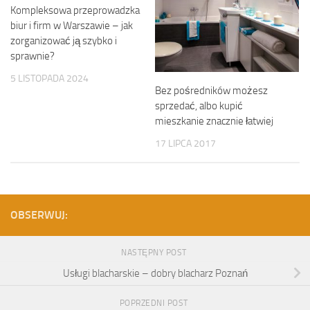
Kompleksowa przeprowadzka
biur i firm w Warszawie – jak
zorganizować ją szybko i
sprawnie?
5 LISTOPADA 2024
Bez pośredników możesz
sprzedać, albo kupić
mieszkanie znacznie łatwiej
17 LIPCA 2017
OBSERWUJ:
NASTĘPNY POST
Usługi blacharskie – dobry blacharz Poznań
POPRZEDNI POST