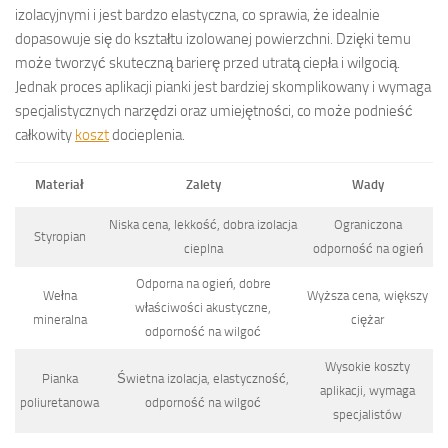
izolacyjnymi i jest bardzo elastyczna, co sprawia, że idealnie
dopasowuje się do kształtu izolowanej powierzchni. Dzięki temu
może tworzyć skuteczną barierę przed utratą ciepła i wilgocią.
Jednak proces aplikacji pianki jest bardziej skomplikowany i wymaga
specjalistycznych narzędzi oraz umiejętności, co może podnieść
całkowity
koszt
docieplenia.
Materiał
Zalety
Wady
Niska cena, lekkość, dobra izolacja
Ograniczona
Styropian
cieplna
odporność na ogień
Odporna na ogień, dobre
Wełna
Wyższa cena, większy
właściwości akustyczne,
mineralna
ciężar
odporność na wilgoć
Wysokie koszty
Pianka
Świetna izolacja, elastyczność,
aplikacji, wymaga
poliuretanowa
odporność na wilgoć
specjalistów