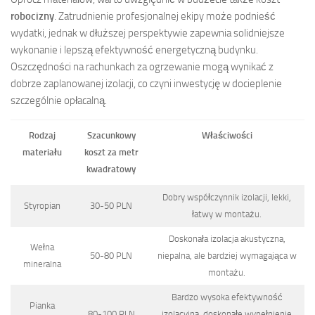
robocizny
. Zatrudnienie profesjonalnej ekipy może podnieść
wydatki, jednak w dłuższej perspektywie zapewnia solidniejsze
wykonanie i lepszą efektywność energetyczną budynku.
Oszczędności na rachunkach za ogrzewanie mogą wynikać z
dobrze zaplanowanej izolacji, co czyni inwestycję w docieplenie
szczególnie opłacalną.
Rodzaj
Szacunkowy
Właściwości
materiału
koszt za metr
kwadratowy
Dobry współczynnik izolacji, lekki,
Styropian
30-50 PLN
łatwy w montażu.
Doskonała izolacja akustyczna,
Wełna
50-80 PLN
niepalna, ale bardziej wymagająca w
mineralna
montażu.
Bardzo wysoka efektywność
Pianka
80-100 PLN
izolacyjna, doskonałe wypełnienie