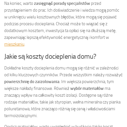
Na koniec, warto
zasięgnąć porady specjalistów
przed
przystąpieniem do prac. Ich doświadczenie i wiedza mogą pomóc
w uniknięciu wielu kosztownych błędów, które mogą się pojawić
podczas procesu docieplania. Chociaż może to wiązać się z
dodatkowym kosztem, inwestycja ta opłaci się na dłuższą metę,
zapewniając lepszą efektywność energetyczną i komfort w
mieszkaniu
.
Jakie są koszty docieplenia domu?
Dokładne koszty docieplenia domu mogą się różnić w zależności
od kilku kluczowych czynników. Przede wszystkim należy rozważyć
powierzchnię do zaizolowania
. Im większa powierzchnia, tym
większe nakłady finansowe. Również
wybór materiałów
ma
znaczący wpływ na całkowity koszt izolacji. Dostępne są różne
rodzaje materiałów, takie jak styropian, wełna mineralna czy pianka
poliuretanowa, które znacząco różnią się ceną i właściwościami
termoizolacyjnymi.
Oprócz materiałów, warto uwzględnić w budżecie także koszt