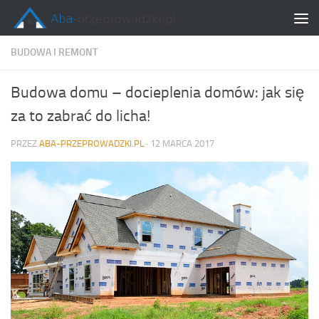
Skip to content
BUDOWA I REMONT
Budowa domu – docieplenia domów: jak się
za to zabrać do licha!
PRZEZ
ABA-PRZEPROWADZKI.PL
·
12 MARCA 2017