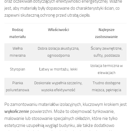
oraz oczekiwań dotyczących efektywności energetycznej. Ważne
jest, aby materiały były dopasowane do charakterystyki ścian, co
zapewni skuteczną ochronę przed utratą ciepła.
Rodzaj
Właściwości
Najlepsze
materiału
zastosowanie
Wełna
Dobra izolacja akustyczna,
Ściany zewnętrzne,
mineralna
ognioodporna
sufity, poddasza
Izolacja termiczna w
Styropian
Łatwy w montażu, lekki
elewacjach
Pianka
Doskonale wypełnia szczeliny,
Trudno dostępne
poliuretanowa
wysoka efektywność
miejsca, pęknięcia
Po zamontowaniu materiałów izolacyjnych, kluczowym krokiem jest
wykończenie
powierzchni. Może to obejmować tynkowanie,
malowanie lub stosowanie specjalnych okładzin, które nie tylko
estetycznie uzupełnią wygląd budynku, ale także dodatkowo