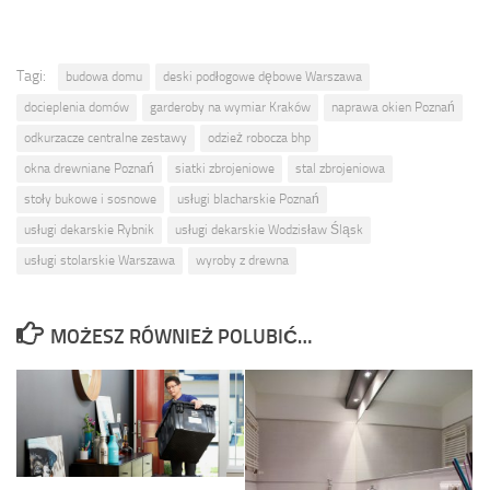
Tagi:
budowa domu
deski podłogowe dębowe Warszawa
docieplenia domów
garderoby na wymiar Kraków
naprawa okien Poznań
odkurzacze centralne zestawy
odzież robocza bhp
okna drewniane Poznań
siatki zbrojeniowe
stal zbrojeniowa
stoły bukowe i sosnowe
usługi blacharskie Poznań
usługi dekarskie Rybnik
usługi dekarskie Wodzisław Śląsk
usługi stolarskie Warszawa
wyroby z drewna
MOŻESZ RÓWNIEŻ POLUBIĆ…