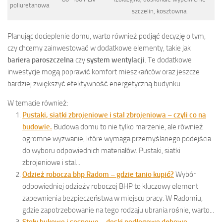
poliuretanowa
szczelin, kosztowna.
Planując docieplenie domu, warto również podjąć decyzję o tym,
czy chcemy zainwestować w dodatkowe elementy, takie jak
bariera paroszczelna
czy
system wentylacji
. Te dodatkowe
inwestycje mogą poprawić komfort mieszkańców oraz jeszcze
bardziej zwiększyć efektywność energetyczną budynku.
W temacie również:
Pustaki, siatki zbrojeniowe i stal zbrojeniowa – czyli co na
budowie.
Budowa domu to nie tylko marzenie, ale również
ogromne wyzwanie, które wymaga przemyślanego podejścia
do wyboru odpowiednich materiałów. Pustaki, siatki
zbrojeniowe i stal...
Odzież robocza bhp Radom – gdzie tanio kupić?
Wybór
odpowiedniej odzieży roboczej BHP to kluczowy element
zapewnienia bezpieczeństwa w miejscu pracy. W Radomiu,
gdzie zapotrzebowanie na tego rodzaju ubrania rośnie, warto...
Stoły bukowe i sosnowe – deski podłogowe dębowe