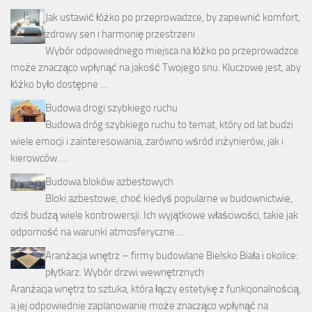
Jak ustawić łóżko po przeprowadzce, by zapewnić komfort,
zdrowy sen i harmonię przestrzeni
Wybór odpowiedniego miejsca na łóżko po przeprowadzce
może znacząco wpłynąć na jakość Twojego snu. Kluczowe jest, aby
łóżko było dostępne …
Budowa drogi szybkiego ruchu
Budowa dróg szybkiego ruchu to temat, który od lat budzi
wiele emocji i zainteresowania, zarówno wśród inżynierów, jak i
kierowców. …
Budowa bloków azbestowych
Bloki azbestowe, choć kiedyś popularne w budownictwie,
dziś budzą wiele kontrowersji. Ich wyjątkowe właściwości, takie jak
odporność na warunki atmosferyczne …
Aranżacja wnętrz – firmy budowlane Bielsko Biała i okolice:
płytkarz. Wybór drzwi wewnętrznych
Aranżacja wnętrz to sztuka, która łączy estetykę z funkcjonalnością,
a jej odpowiednie zaplanowanie może znacząco wpłynąć na