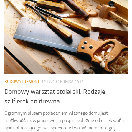
BUDOWA I REMONT
12 PAŹDZIERNIKA 2019
Domowy warsztat stolarski. Rodzaje
szlifierek do drewna
Ogromnym plusem posiadaniem własnego domu jest
możliwość rozwijania swoich pasji niezależnie od oczekiwań i
opinii otaczającego nas społeczeństwa. W momencie gdy