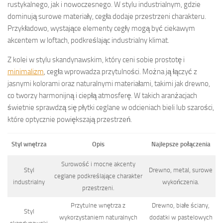
rustykalnego, jak i nowoczesnego. W stylu industrialnym, gdzie
dominują surowe materiały, cegła dodaje przestrzeni charakteru.
Przykładowo, wystające elementy cegły mogą być ciekawym
akcentem w loftach, podkreślając industrialny klimat.
Z kolei w stylu skandynawskim, który ceni sobie prostotę i
minimalizm
, cegła wprowadza przytulności. Można ją łączyć z
jasnymi kolorami oraz naturalnymi materiałami, takimi jak drewno,
co tworzy harmonijną i ciepłą atmosferę. W takich aranżacjach
świetnie sprawdzą się płytki ceglane w odcieniach bieli lub szarości,
które optycznie powiększają przestrzeń.
Styl wnętrza
Opis
Najlepsze połączenia
Surowość i mocne akcenty
Styl
Drewno, metal, surowe
ceglane podkreślające charakter
industrialny
wykończenia.
przestrzeni.
Przytulne wnętrza z
Drewno, białe ściany,
Styl
wykorzystaniem naturalnych
dodatki w pastelowych