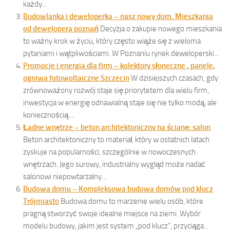
każdy...
Budowlanka i deweloperka – nasz nowy dom. Mieszkania
od dewelopera poznań
Decyzja o zakupie nowego mieszkania
to ważny krok w życiu, który często wiąże się z wieloma
pytaniami i wątpliwościami. W Poznaniu rynek deweloperski...
Promocje i energia dla firm – kolektory słoneczne , panele,
ogniwa fotowoltaiczne Szczecin
W dzisiejszych czasach, gdy
zrównoważony rozwój staje się priorytetem dla wielu firm,
inwestycja w energię odnawialną staje się nie tylko modą, ale
koniecznością....
Ładne wnętrze – beton architektoniczny na ścianę: salon
Beton architektoniczny to materiał, który w ostatnich latach
zyskuje na popularności, szczególnie w nowoczesnych
wnętrzach. Jego surowy, industrialny wygląd może nadać
salonowi niepowtarzalny...
Budowa domu – Kompleksowa budowa domów pod klucz
Trójmiasto
Budowa domu to marzenie wielu osób, które
pragną stworzyć swoje idealne miejsce na ziemi. Wybór
modelu budowy, jakim jest system „pod klucz”, przyciąga...