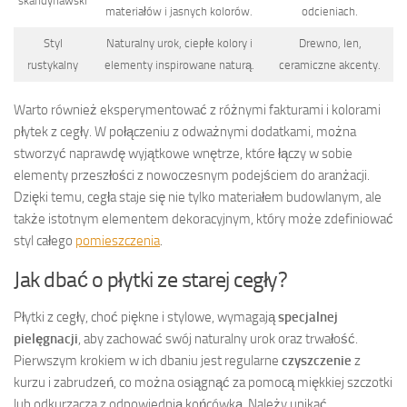
skandynawski
materiałów i jasnych kolorów.
odcieniach.
Styl
Naturalny urok, ciepłe kolory i
Drewno, len,
rustykalny
elementy inspirowane naturą.
ceramiczne akcenty.
Warto również eksperymentować z różnymi fakturami i kolorami
płytek z cegły. W połączeniu z odważnymi dodatkami, można
stworzyć naprawdę wyjątkowe wnętrze, które łączy w sobie
elementy przeszłości z nowoczesnym podejściem do aranżacji.
Dzięki temu, cegła staje się nie tylko materiałem budowlanym, ale
także istotnym elementem dekoracyjnym, który może zdefiniować
styl całego
pomieszczenia
.
Jak dbać o płytki ze starej cegły?
Płytki z cegły, choć piękne i stylowe, wymagają
specjalnej
pielęgnacji
, aby zachować swój naturalny urok oraz trwałość.
Pierwszym krokiem w ich dbaniu jest regularne
czyszczenie
z
kurzu i zabrudzeń, co można osiągnąć za pomocą miękkiej szczotki
lub odkurzacza z odpowiednią końcówką. Należy unikać