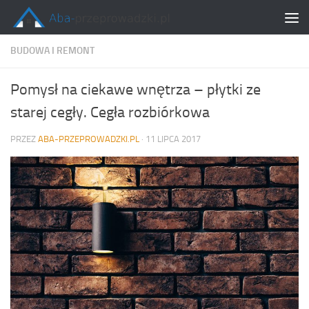
Skip to content
BUDOWA I REMONT
Pomysł na ciekawe wnętrza – płytki ze
starej cegły. Cegła rozbiórkowa
PRZEZ
ABA-PRZEPROWADZKI.PL
·
11 LIPCA 2017