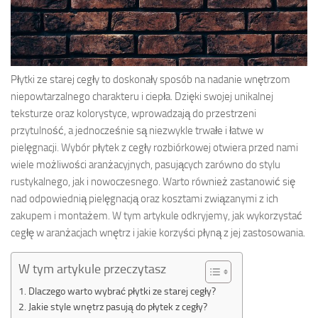
Płytki ze starej cegły to doskonały sposób na nadanie wnętrzom
niepowtarzalnego charakteru i ciepła. Dzięki swojej unikalnej
teksturze oraz kolorystyce, wprowadzają do przestrzeni
przytulność, a jednocześnie są niezwykle trwałe i łatwe w
pielęgnacji. Wybór płytek z cegły rozbiórkowej otwiera przed nami
wiele możliwości aranżacyjnych, pasujących zarówno do stylu
rustykalnego, jak i nowoczesnego. Warto również zastanowić się
nad odpowiednią pielęgnacją oraz kosztami związanymi z ich
zakupem i montażem. W tym artykule odkryjemy, jak wykorzystać
cegłę w aranżacjach wnętrz i jakie korzyści płyną z jej zastosowania.
W tym artykule przeczytasz
Dlaczego warto wybrać płytki ze starej cegły?
Jakie style wnętrz pasują do płytek z cegły?