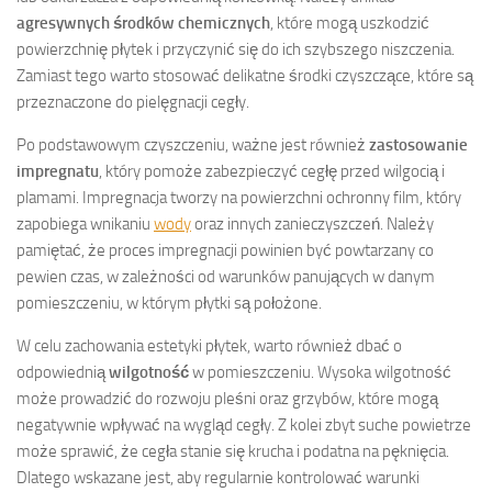
agresywnych środków chemicznych
, które mogą uszkodzić
powierzchnię płytek i przyczynić się do ich szybszego niszczenia.
Zamiast tego warto stosować delikatne środki czyszczące, które są
przeznaczone do pielęgnacji cegły.
Po podstawowym czyszczeniu, ważne jest również
zastosowanie
impregnatu
, który pomoże zabezpieczyć cegłę przed wilgocią i
plamami. Impregnacja tworzy na powierzchni ochronny film, który
zapobiega wnikaniu
wody
oraz innych zanieczyszczeń. Należy
pamiętać, że proces impregnacji powinien być powtarzany co
pewien czas, w zależności od warunków panujących w danym
pomieszczeniu, w którym płytki są położone.
W celu zachowania estetyki płytek, warto również dbać o
odpowiednią
wilgotność
w pomieszczeniu. Wysoka wilgotność
może prowadzić do rozwoju pleśni oraz grzybów, które mogą
negatywnie wpływać na wygląd cegły. Z kolei zbyt suche powietrze
może sprawić, że cegła stanie się krucha i podatna na pęknięcia.
Dlatego wskazane jest, aby regularnie kontrolować warunki