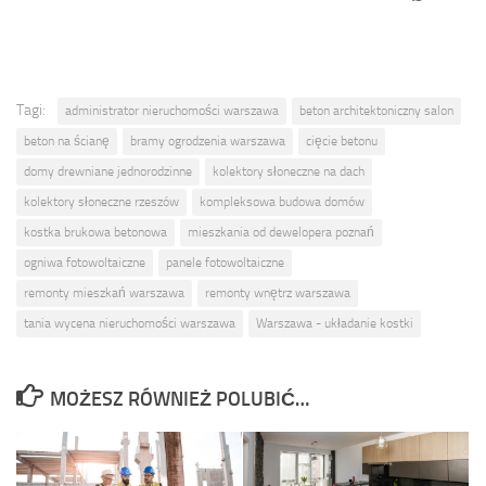
Tagi:
administrator nieruchomości warszawa
beton architektoniczny salon
beton na ścianę
bramy ogrodzenia warszawa
cięcie betonu
domy drewniane jednorodzinne
kolektory słoneczne na dach
kolektory słoneczne rzeszów
kompleksowa budowa domów
kostka brukowa betonowa
mieszkania od dewelopera poznań
ogniwa fotowoltaiczne
panele fotowoltaiczne
remonty mieszkań warszawa
remonty wnętrz warszawa
tania wycena nieruchomości warszawa
Warszawa - układanie kostki
MOŻESZ RÓWNIEŻ POLUBIĆ…