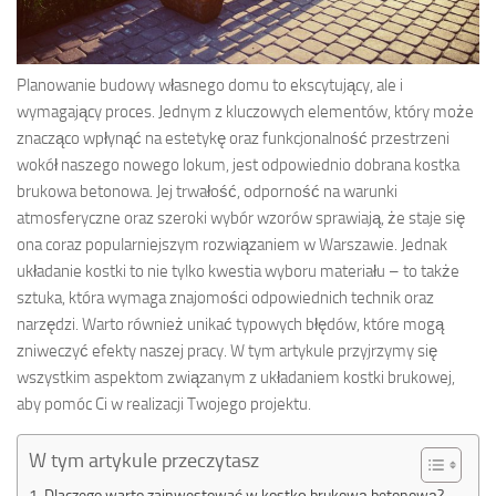
Planowanie budowy własnego domu to ekscytujący, ale i
wymagający proces. Jednym z kluczowych elementów, który może
znacząco wpłynąć na estetykę oraz funkcjonalność przestrzeni
wokół naszego nowego lokum, jest odpowiednio dobrana kostka
brukowa betonowa. Jej trwałość, odporność na warunki
atmosferyczne oraz szeroki wybór wzorów sprawiają, że staje się
ona coraz popularniejszym rozwiązaniem w Warszawie. Jednak
układanie kostki to nie tylko kwestia wyboru materiału – to także
sztuka, która wymaga znajomości odpowiednich technik oraz
narzędzi. Warto również unikać typowych błędów, które mogą
zniweczyć efekty naszej pracy. W tym artykule przyjrzymy się
wszystkim aspektom związanym z układaniem kostki brukowej,
aby pomóc Ci w realizacji Twojego projektu.
W tym artykule przeczytasz
Dlaczego warto zainwestować w kostkę brukową betonową?