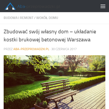
Skip to content
BUDOWA I REMONT
/
WOKÓŁ DOMU
Zbudować swój własny dom – układanie
kostki brukowej betonowej Warszawa
PRZEZ
ABA-PRZEPROWADZKI.PL
·
30 CZERWCA 2017