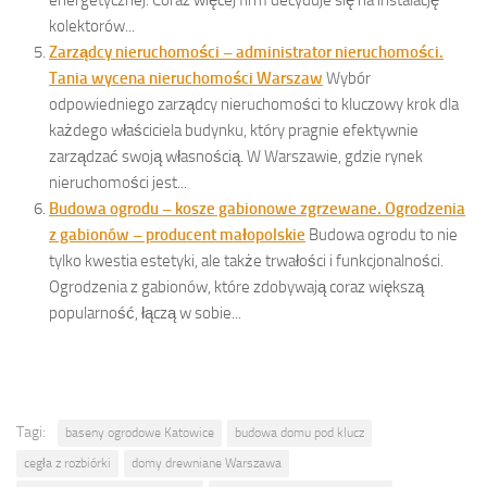
energetycznej. Coraz więcej firm decyduje się na instalację
kolektorów...
Zarządcy nieruchomości – administrator nieruchomości.
Tania wycena nieruchomości Warszaw
Wybór
odpowiedniego zarządcy nieruchomości to kluczowy krok dla
każdego właściciela budynku, który pragnie efektywnie
zarządzać swoją własnością. W Warszawie, gdzie rynek
nieruchomości jest...
Budowa ogrodu – kosze gabionowe zgrzewane. Ogrodzenia
z gabionów – producent małopolskie
Budowa ogrodu to nie
tylko kwestia estetyki, ale także trwałości i funkcjonalności.
Ogrodzenia z gabionów, które zdobywają coraz większą
popularność, łączą w sobie...
Tagi:
baseny ogrodowe Katowice
budowa domu pod klucz
cegła z rozbiórki
domy drewniane Warszawa