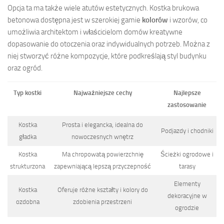
Opcja ta ma także wiele atutów estetycznych. Kostka brukowa
betonowa dostępna jest w szerokiej gamie
kolorów
i wzorów, co
umożliwia architektom i właścicielom domów kreatywne
dopasowanie do otoczenia oraz indywidualnych potrzeb. Można z
niej stworzyć różne kompozycje, które podkreślają styl budynku
oraz ogród.
Typ kostki
Najważniejsze cechy
Najlepsze
zastosowanie
Kostka
Prosta i elegancka, idealna do
Podjazdy i chodniki
gładka
nowoczesnych wnętrz
Kostka
Ma chropowatą powierzchnię
Ścieżki ogrodowe i
strukturzona
zapewniającą lepszą przyczepność
tarasy
Elementy
Kostka
Oferuje różne kształty i kolory do
dekoracyjne w
ozdobna
zdobienia przestrzeni
ogrodzie