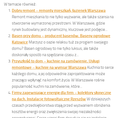
W temacie również:
Dobry remont – remonty mieszkań, łazienek Warszawa
Remont mieszkania to nie tylko wyzwanie, ale także szansa na
stworzenie wymarzonej przestrzeni. W Warszawie, gdzie
rynek budowlany jest dynamiczny, kluczowe jest podjęcie...
Basen przy domu – producent basenów. Baseny ogrodowe
Katowice
Marzysz o oazie relaksu tuż za progiem swojego
domu? Basen ogrodowy to nie tylko luksus, ale także
doskonały sposób na spędzanie czasu z...
Przyszłość to dom – kuchnie na zamówienie. Usługi
remontowe – kuchnie na wymiar Warszawa
Kuchnia to serce
każdego domu, a jej odpowiednie zaprojektowanie może
znacząco wpłynąć na komfort życia. W Warszawie rośnie
popularność kuchni na zamówienie, które...
Firmy zapewniające energię dla firm – kolektory słoneczne
na dach. Instalacje fotowoltaiczne Rzeszów
W dzisiejszych
czasach przedsiębiorstwa stają przed wyzwaniem obniżenia
kosztów energii oraz zwiększenia swojej niezależności