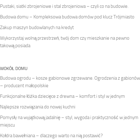
Pustaki, siatki zbrojeniowe i stal zbrojeniowa – czyli co na budowie.
Budowa domu – Kompleksowa budowa domów pod klucz Trójmiasto
Zakup maszyn budowlanych na kredyt
Wykorzystaj wolną przestrzeń, twój dom czy mieszkanie na pewno
takową posiada
WOKÓŁ DOMU
Budowa ogrodu – kosze gabionowe zgrzewane. Ogrodzenia z gabionów
– producent małopolskie
Funkcjonalne łóżka dziecięce z drewna – komfort i styl w jednym
Najlepsze rozwiązania do nowej kuchni
Pomysły na wyjątkową jadalnię – styl, wygoda i praktyczność w jednym
miejscu
Kołdra bawełniana – dlaczego warto na nią postawić?