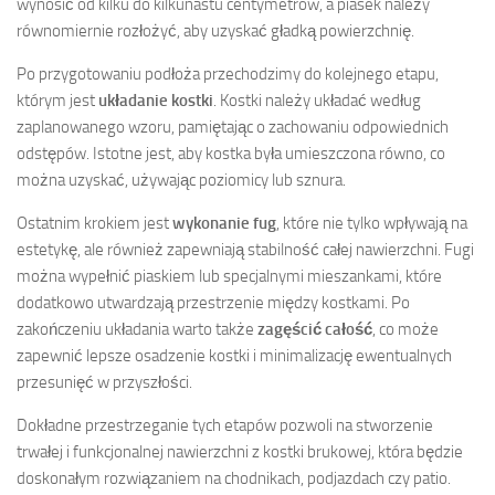
wynosić od kilku do kilkunastu centymetrów, a piasek należy
równomiernie rozłożyć, aby uzyskać gładką powierzchnię.
Po przygotowaniu podłoża przechodzimy do kolejnego etapu,
którym jest
układanie kostki
. Kostki należy układać według
zaplanowanego wzoru, pamiętając o zachowaniu odpowiednich
odstępów. Istotne jest, aby kostka była umieszczona równo, co
można uzyskać, używając poziomicy lub sznura.
Ostatnim krokiem jest
wykonanie fug
, które nie tylko wpływają na
estetykę, ale również zapewniają stabilność całej nawierzchni. Fugi
można wypełnić piaskiem lub specjalnymi mieszankami, które
dodatkowo utwardzają przestrzenie między kostkami. Po
zakończeniu układania warto także
zagęścić całość
, co może
zapewnić lepsze osadzenie kostki i minimalizację ewentualnych
przesunięć w przyszłości.
Dokładne przestrzeganie tych etapów pozwoli na stworzenie
trwałej i funkcjonalnej nawierzchni z kostki brukowej, która będzie
doskonałym rozwiązaniem na chodnikach, podjazdach czy patio.