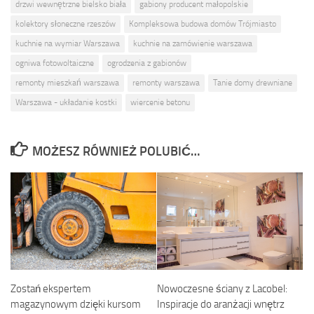
drzwi wewnętrzne bielsko biała
gabiony producent małopolskie
kolektory słoneczne rzeszów
Kompleksowa budowa domów Trójmiasto
kuchnie na wymiar Warszawa
kuchnie na zamówienie warszawa
ogniwa fotowoltaiczne
ogrodzenia z gabionów
remonty mieszkań warszawa
remonty warszawa
Tanie domy drewniane
Warszawa - układanie kostki
wiercenie betonu
MOŻESZ RÓWNIEŻ POLUBIĆ…
Zostań ekspertem
Nowoczesne ściany z Lacobel:
magazynowym dzięki kursom
Inspiracje do aranżacji wnętrz