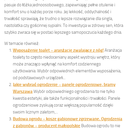
pasuje do łóżka jednoosobowego, zapewniając pełne otulenie i
komfort snu o każdej porze roku. Jej lekkość, oddychalność i
trwałość sprawiają, że trudno o lepsze rozwiązanie dla singla,
nastolatka czy gościnnej sypialni. To inwestycja w zdrowy sen, która
szybko zwraca się w postaci lepszego samopoczucia każdego dnia.
W temacie również:
Wyposażenie toalet – aranżacje zwalające z nóg!
Aranżacja
toalety to często niedoceniany aspekt wystroju wnętrz, który
może znacząco wpłynąć na komfort codziennego
użytkowania. Wybór odpowiednich elementów wyposażenia,
od podstawowych urządzeń...
Jakie wybrać ogrodzenie – panele ogrodzeniowe, bramy
Warszawa
Wybór odpowiedniego ogrodzenia to nie tylko
kwestia estetyki, ale także funkcjonalności i trwałości. Panele
ogrodzeniowe zyskują coraz większą popularność dzięki
swoim licznym zaletom,...
Budowa ogrodu – kosze gabionowe zgrzewane. Ogrodzenia
z gabionów – producent małopolskie
Budowa ogrodu to nie