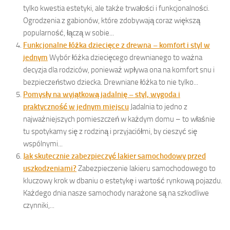
tylko kwestia estetyki, ale także trwałości i funkcjonalności.
Ogrodzenia z gabionów, które zdobywają coraz większą
popularność, łączą w sobie...
Funkcjonalne łóżka dziecięce z drewna – komfort i styl w
jednym
Wybór łóżka dziecięcego drewnianego to ważna
decyzja dla rodziców, ponieważ wpływa ona na komfort snu i
bezpieczeństwo dziecka. Drewniane łóżka to nie tylko...
Pomysły na wyjątkową jadalnię – styl, wygoda i
praktyczność w jednym miejscu
Jadalnia to jedno z
najważniejszych pomieszczeń w każdym domu – to właśnie
tu spotykamy się z rodziną i przyjaciółmi, by cieszyć się
wspólnymi...
Jak skutecznie zabezpieczyć lakier samochodowy przed
uszkodzeniami?
Zabezpieczenie lakieru samochodowego to
kluczowy krok w dbaniu o estetykę i wartość rynkową pojazdu.
Każdego dnia nasze samochody narażone są na szkodliwe
czynniki,...