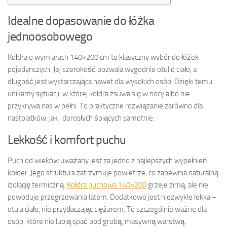
Idealne dopasowanie do łóżka
jednoosobowego
Kołdra o wymiarach 140×200 cm to klasyczny wybór do łóżek
pojedynczych. Jej szerokość pozwala wygodnie otulić ciało, a
długość jest wystarczająca nawet dla wysokich osób. Dzięki temu
unikamy sytuacji, w której kołdra zsuwa się w nocy albo nie
przykrywa nas w pełni. To praktyczne rozwiązanie zarówno dla
nastolatków, jak i dorosłych śpiących samotnie.
Lekkość i komfort puchu
Puch od wieków uważany jest za jedno z najlepszych wypełnień
kołder. Jego struktura zatrzymuje powietrze, co zapewnia naturalną
izolację termiczną.
Kołdra puchowa 140×200
grzeje zimą, ale nie
powoduje przegrzewania latem. Dodatkowo jest niezwykle lekka –
otula ciało, nie przytłaczając ciężarem. To szczególnie ważne dla
osób, które nie lubią spać pod grubą, masywną warstwą.