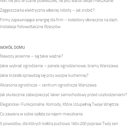
Nikt nie jest w stanie powiedzieć, ile jest warte twoje mieszkanie
Zagęszczarka elektryczna własnej roboty – jak zrobić?
Firmy zapewniające energię dla firm – kolektory słoneczne na dach.
Instalacje fotowoltaiczne Rzeszów
WOKÓŁ DOMU
Nawozy jesienne – są takie ważne?
Jakie wybrać ogrodzenie – panele ogrodzeniowe, bramy Warszawa
Jakie krzesła sprawdzą się przy wyspie kuchennej?
Akcesoria ogrodnicze – centrum ogrodnicze Warszawa
Jak skutecznie zabezpieczyć lakier samochodowy przed uszkodzeniami?
Eleganckie i Funkcjonalne: Komody, Które Uzupełnią Twoje Wnętrze
Co zawiera w sobie opłata za najem mieszkania
5 powodów, dla których kołdra puchowa 160×200 poprawi Twój sen