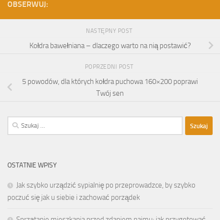
OBSERWUJ:
NASTĘPNY POST
Kołdra bawełniana – dlaczego warto na nią postawić?
POPRZEDNI POST
5 powodów, dla których kołdra puchowa 160×200 poprawi
Twój sen
Szukaj:
OSTATNIE WPISY
Jak szybko urządzić sypialnię po przeprowadzce, by szybko
poczuć się jak u siebie i zachować porządek
Sprzątanie mieszkania przed zdaniem najmu: jak przygotować