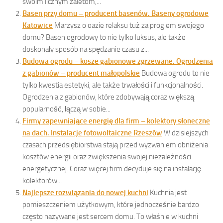
swoim licznym zaletom,...
Basen przy domu – producent basenów. Baseny ogrodowe
Katowice
Marzysz o oazie relaksu tuż za progiem swojego
domu? Basen ogrodowy to nie tylko luksus, ale także
doskonały sposób na spędzanie czasu z...
Budowa ogrodu – kosze gabionowe zgrzewane. Ogrodzenia
z gabionów – producent małopolskie
Budowa ogrodu to nie
tylko kwestia estetyki, ale także trwałości i funkcjonalności.
Ogrodzenia z gabionów, które zdobywają coraz większą
popularność, łączą w sobie...
Firmy zapewniające energię dla firm – kolektory słoneczne
na dach. Instalacje fotowoltaiczne Rzeszów
W dzisiejszych
czasach przedsiębiorstwa stają przed wyzwaniem obniżenia
kosztów energii oraz zwiększenia swojej niezależności
energetycznej. Coraz więcej firm decyduje się na instalację
kolektorów...
Najlepsze rozwiązania do nowej kuchni
Kuchnia jest
pomieszczeniem użytkowym, które jednocześnie bardzo
często nazywane jest sercem domu. To właśnie w kuchni