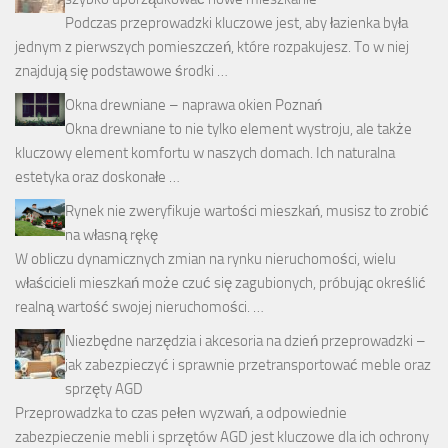
Podczas przeprowadzki kluczowe jest, aby łazienka była
jednym z pierwszych pomieszczeń, które rozpakujesz. To w niej
znajdują się podstawowe środki …
Okna drewniane – naprawa okien Poznań
Okna drewniane to nie tylko element wystroju, ale także
kluczowy element komfortu w naszych domach. Ich naturalna
estetyka oraz doskonałe …
Rynek nie zweryfikuje wartości mieszkań, musisz to zrobić
na własną rękę
W obliczu dynamicznych zmian na rynku nieruchomości, wielu
właścicieli mieszkań może czuć się zagubionych, próbując określić
realną wartość swojej nieruchomości. …
Niezbędne narzędzia i akcesoria na dzień przeprowadzki –
jak zabezpieczyć i sprawnie przetransportować meble oraz
sprzęty AGD
Przeprowadzka to czas pełen wyzwań, a odpowiednie
zabezpieczenie mebli i sprzętów AGD jest kluczowe dla ich ochrony