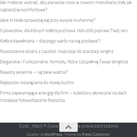
Jaki materac wybrać, aby pierwsze noce w nowym mieszkaniu były jak
najbardziej komfortowe?
Jakie krzesła sprawdzą się przy wyspie kuchennej?
5 powodów, dla których kołdra puchowa 160×200 poprawi Twój sen
Kołdra bawełniana – dlaczego warto na nią postawić?
Nowoczesne ściany z Lacobel: Inspiracje do aranżacji wnętrz
Eleganckie i Funkcjonalne: Komody, Które Uzupełnią Twoje Wnętrze
Nawozy jesienne – są takie ważne?
Najlepsze rozwiązania do nowej kuchni
Firmy zapewniające energię dla firm – kolektory słoneczne na dach.
Instalacje fotowoltaiczne Rzeszów
{{site_title}} © {{year}}. Wszelkie prawa zastrzeżone
Oparte na
WordPress
. Theme by
Press Customizr
.