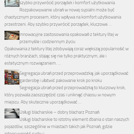
szybko przywrócić porządek i komfort użytkowania
Rozpakowywanie ubrań w nowej sypialni może być
chaotycznym procesem, który wpływa na komfort użytkowania
przestrzeni. Aby szybko przywrócić porządek, kluczowe …
Innowacyjne zastosowania opakowań z tektury litej w
przemyśle i codziennym życiu
Opakowania z tektury litej zdobywają coraz większą popularność w
różnych branżach, stając się nie tylko praktycznym, ale i
estetycznym rozwiązaniem. …
Segregacja ubrań przed przeprowadzką: jak uporządkować
garderobę i ułatwić pakowanie krok po kroku
Segregacja ubrań przed przeprowadzką to kluczowy krok,
który pozwala zaoszczędzić czas i uniknąć chaosu w nowym
miejscu. Aby skutecznie uporządkować …
Usługi blacharskie – dobry blacharz Poznań
Usługi blacharskie to istotny element dbania o stan naszych
pojazdów, szczególnie w miastach takich jak Poznań, gdzie
intensywność ruchu i …