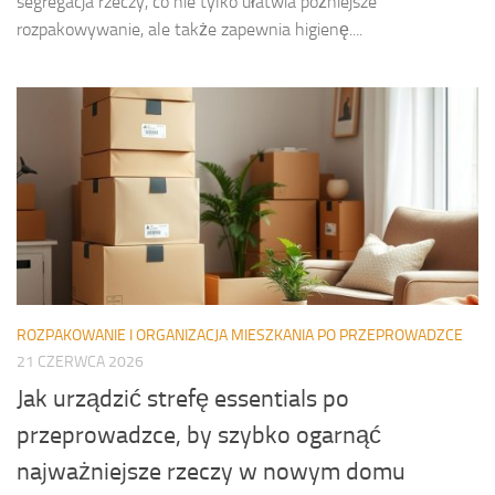
segregacja rzeczy, co nie tylko ułatwia późniejsze
rozpakowywanie, ale także zapewnia higienę....
ROZPAKOWANIE I ORGANIZACJA MIESZKANIA PO PRZEPROWADZCE
21 CZERWCA 2026
Jak urządzić strefę essentials po
przeprowadzce, by szybko ogarnąć
najważniejsze rzeczy w nowym domu