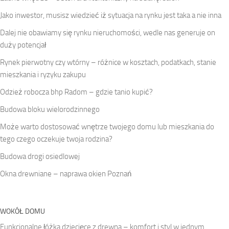
Jako inwestor, musisz wiedzieć iż sytuacja na rynku jest taka a nie inna
Dalej nie obawiamy się rynku nieruchomości, wedle nas generuje on
duży potencjał
Rynek pierwotny czy wtórny – różnice w kosztach, podatkach, stanie
mieszkania i ryzyku zakupu
Odzież robocza bhp Radom – gdzie tanio kupić?
Budowa bloku wielorodzinnego
Może warto dostosować wnętrze twojego domu lub mieszkania do
tego czego oczekuje twoja rodzina?
Budowa drogi osiedlowej
Okna drewniane – naprawa okien Poznań
WOKÓŁ DOMU
Funkcjonalne łóżka dziecięce z drewna – komfort i styl w jednym