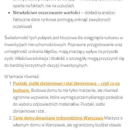
oparte na faktach, nie na uczuciach.
Niewłaściwe oszacowanie wartości
– dokładna analiza i
faktyczne dane rynkowe pomogą uniknąć zawyżonych
oczekiwań.
Świadomość tych pułapek jest kluczowa dla osiągnięcia sukcesu w
inwestycjach nieruchomościowych. Poprawne przygotowanie oraz
umiejętność unikania błędów, mają znaczący wpływ na przyszłe
zyski. Właściwa edukacja i dbałość o szczegóły mogą przyczynić się
do bardziej korzystnych decyzji inwestycyjnych.
W temacie również:
Pustaki, siatki zbrojeniowe i stal zbrojeniowa – czyli co na
budowie.
Budowa domu to nie tylko marzenie, ale również
ogromne wyzwanie, które wymaga przemyślanego podejścia
do wyboru odpowiednich materiałów. Pustaki, siatki
zbrojeniowe i stal...
Tanie domy drewniane jednorodzinne Warszawa
Marzysz o
własnym domu w Warszawie, ale ograniczony budżet stawia