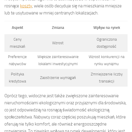
rosnące
koszty
, wiele osób decyduje się na mieszkania mniejsze
lub te usytuowane w mniej centranych lokalizacjach.
Aspekt
Zmiana
Wpływ na rynek
Ceny
Ograniczona
Wzrost
mieszkań
dostępność
Preferencje
Większe zainteresowanie
Wzrost konkurencji na
nabywców
lokalami inwestycyjnymi
rynku wynajmu
Polityka
Zmniejszenie liczby
Zaostrzenie wymagań
kredytowa
transakcji
Oprócz tego, widoczne jest także zwiększone zainteresowanie
nieruchomościami ekologicznymi oraz przyjaznymi dla środowiska,
co jest odpowiedzią na rosnącą świadomość ekologiczną
społeczeństwa. Nabywcy coraz częściej poszukują mieszkań, które
oferują nie tylko komfort, ale również energooszczędne
rozwiązania. To zjawisko wpływa na rynek deweloperski, który jest