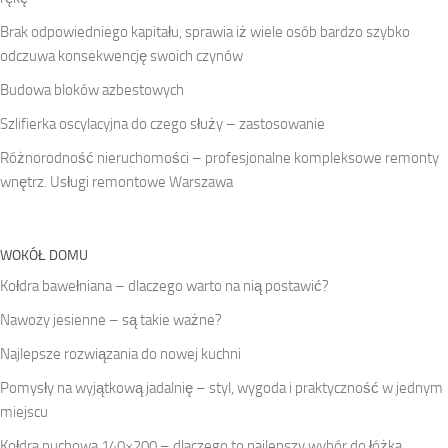
Brak odpowiedniego kapitału, sprawia iż wiele osób bardzo szybko
odczuwa konsekwencję swoich czynów
Budowa bloków azbestowych
Szlifierka oscylacyjna do czego służy – zastosowanie
Różnorodność nieruchomości – profesjonalne kompleksowe remonty
wnętrz. Usługi remontowe Warszawa
WOKÓŁ DOMU
Kołdra bawełniana – dlaczego warto na nią postawić?
Nawozy jesienne – są takie ważne?
Najlepsze rozwiązania do nowej kuchni
Pomysły na wyjątkową jadalnię – styl, wygoda i praktyczność w jednym
miejscu
Kołdra puchowa 140×200 – dlaczego to najlepszy wybór do łóżka