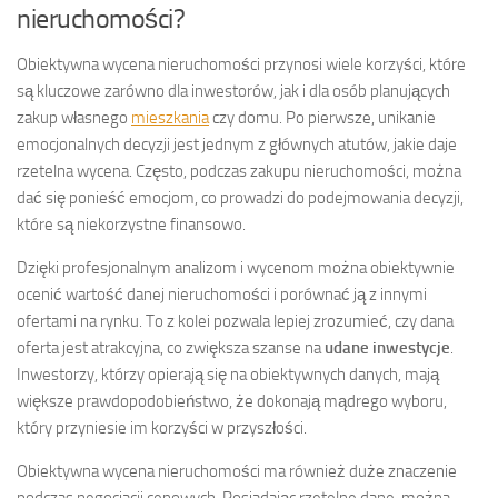
nieruchomości?
Obiektywna wycena nieruchomości przynosi wiele korzyści, które
są kluczowe zarówno dla inwestorów, jak i dla osób planujących
zakup własnego
mieszkania
czy domu. Po pierwsze, unikanie
emocjonalnych decyzji jest jednym z głównych atutów, jakie daje
rzetelna wycena. Często, podczas zakupu nieruchomości, można
dać się ponieść emocjom, co prowadzi do podejmowania decyzji,
które są niekorzystne finansowo.
Dzięki profesjonalnym analizom i wycenom można obiektywnie
ocenić wartość danej nieruchomości i porównać ją z innymi
ofertami na rynku. To z kolei pozwala lepiej zrozumieć, czy dana
oferta jest atrakcyjna, co zwiększa szanse na
udane inwestycje
.
Inwestorzy, którzy opierają się na obiektywnych danych, mają
większe prawdopodobieństwo, że dokonają mądrego wyboru,
który przyniesie im korzyści w przyszłości.
Obiektywna wycena nieruchomości ma również duże znaczenie
podczas negocjacji cenowych. Posiadając rzetelne dane, można