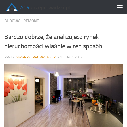
Skip to content
BUDOWA I REMONT
Bardzo dobrze, że analizujesz rynek
nieruchomości właśnie w ten sposób
PRZEZ
ABA-PRZEPROWADZKI.PL
·
17 LIPCA 2017