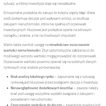
sytuacji, w której inwestycja staje się nieopłacalna.
Emocjonalne podejście do zakupu to kolejny częsty błąd. Wiele
osób podejmuje decyzje pod wpływem emocji, co skutkuje
zakupem nieruchomości, która nie spełnia ich oczekiwań
inwestycyjnych. Kluczowe jest podejście oparte na zdrowym
rozsądku i analizie, a nie na chwilowych impulsach.
Warto także zwrócić uwagę na
niewłaściwe oszacowanie
wartości nieruchomości
. Zbyt optymistyczne założenia co do
możliwego wzrostu wartości mogą prowadzić do rozczarowań.
Oszacowanie wartości powinno opierać się na solidnych danych
rynkowych oraz analizie porównawczej.
Brak analizy lokalnego rynku
– zapoznanie się z sytuacją
rynkową jest kluczowe przed podjęciem decyzji o inwestycji.
Nieuwzględnianie dodatkowych kosztów
– zawsze należy
brać pod uwagę wszystkie wydatki związane z zakupem i
posiadaniem nieruchomości.
Emocjonalne podejście do decyzji
– inwestycje powinny być