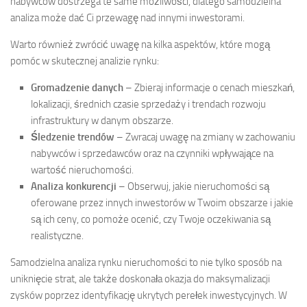
nabywców dostrzega te same możliwości, dlatego samodzielna
analiza może dać Ci przewagę nad innymi inwestorami.
Warto również zwrócić uwagę na kilka aspektów, które mogą
pomóc w skutecznej analizie rynku:
Gromadzenie danych
– Zbieraj informacje o cenach mieszkań,
lokalizacji, średnich czasie sprzedaży i trendach rozwoju
infrastruktury w danym obszarze.
Śledzenie trendów
– Zwracaj uwagę na zmiany w zachowaniu
nabywców i sprzedawców oraz na czynniki wpływające na
wartość nieruchomości.
Analiza konkurencji
– Obserwuj, jakie nieruchomości są
oferowane przez innych inwestorów w Twoim obszarze i jakie
są ich ceny, co pomoże ocenić, czy Twoje oczekiwania są
realistyczne.
Samodzielna analiza rynku nieruchomości to nie tylko sposób na
uniknięcie strat, ale także doskonała okazja do maksymalizacji
zysków poprzez identyfikację ukrytych perełek inwestycyjnych. W