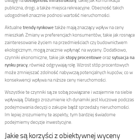
uwagę na
dostępność infrastruktury
, takiej jak komunikacja
publiczna, drogi, a także miejsca rekreacyjne. Obecność takich
udogodnień znacznie podnosi wartość nieruchomości.
Aktualne
trendy rynkowe
także mają znaczący wpływ na ceny
mieszkań. Zmiany w preferencjach konsumentów, takie jak rosnące
zainteresowanie życiem na przedmieściach czy budownictwem
ekologicznym, mogą znacznie wpłynąć na wyceny. Dodatkowo,
czynniki ekonomiczne, takie jak
stopy procentowe
oraz
sytuacja na
rynku pracy
, również odgrywają rolę. Wzrost stóp procentowych
może zmniejszać zdolność nabywczą potencjalnych kupców, co w
konsekwencji wpływa na niższe ceny nieruchomości.
Wszystkie te czynniki są ze sobą powiązane i wzajemnie na siebie
wpływają. Dlatego zrozumienie ich dynamiki jest kluczowe podczas
podejmowania decyzji o zakupie bądź sprzedaży nieruchomości.
Im lepiej zrozumiemy te aspekty, tym bardziej świadome
podejmiemy decyzje inwestycyjne.
Jakie są korzyści z obiektywnej wyceny