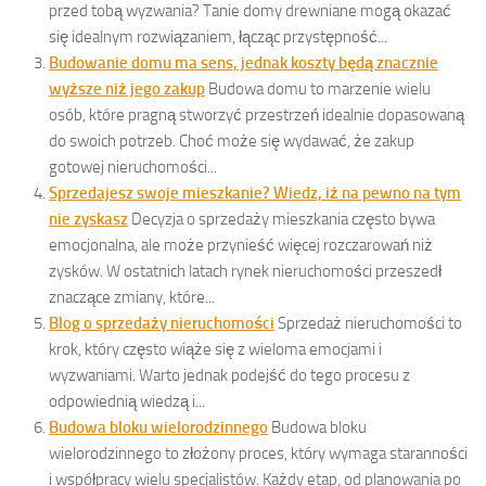
przed tobą wyzwania? Tanie domy drewniane mogą okazać
się idealnym rozwiązaniem, łącząc przystępność...
Budowanie domu ma sens, jednak koszty będą znacznie
wyższe niż jego zakup
Budowa domu to marzenie wielu
osób, które pragną stworzyć przestrzeń idealnie dopasowaną
do swoich potrzeb. Choć może się wydawać, że zakup
gotowej nieruchomości...
Sprzedajesz swoje mieszkanie? Wiedz, iż na pewno na tym
nie zyskasz
Decyzja o sprzedaży mieszkania często bywa
emocjonalna, ale może przynieść więcej rozczarowań niż
zysków. W ostatnich latach rynek nieruchomości przeszedł
znaczące zmiany, które...
Blog o sprzedaży nieruchomości
Sprzedaż nieruchomości to
krok, który często wiąże się z wieloma emocjami i
wyzwaniami. Warto jednak podejść do tego procesu z
odpowiednią wiedzą i...
Budowa bloku wielorodzinnego
Budowa bloku
wielorodzinnego to złożony proces, który wymaga staranności
i współpracy wielu specjalistów. Każdy etap, od planowania po