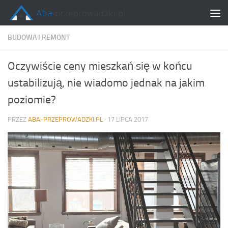
Skip to content
BUDOWA I REMONT
Oczywiście ceny mieszkań się w końcu
ustabilizują, nie wiadomo jednak na jakim
poziomie?
PRZEZ
ABA-PRZEPROWADZKI.PL
·
17 LIPCA 2017