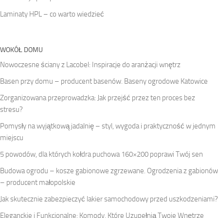
Laminaty HPL – co warto wiedzieć
WOKÓŁ DOMU
Nowoczesne ściany z Lacobel: Inspiracje do aranżacji wnętrz
Basen przy domu – producent basenów. Baseny ogrodowe Katowice
Zorganizowana przeprowadzka: Jak przejść przez ten proces bez
stresu?
Pomysły na wyjątkową jadalnię – styl, wygoda i praktyczność w jednym
miejscu
5 powodów, dla których kołdra puchowa 160×200 poprawi Twój sen
Budowa ogrodu – kosze gabionowe zgrzewane. Ogrodzenia z gabionów
– producent małopolskie
Jak skutecznie zabezpieczyć lakier samochodowy przed uszkodzeniami?
Eleganckie i Funkcjonalne: Komody, Które Uzupełnią Twoje Wnętrze