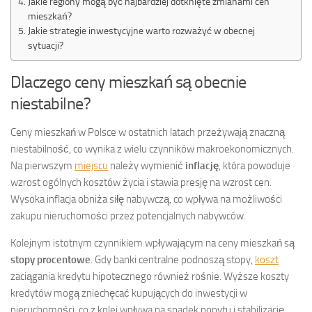
Jakie regiony mogą być najbardziej dotknięte zmianami cen
mieszkań?
Jakie strategie inwestycyjne warto rozważyć w obecnej
sytuacji?
Dlaczego ceny mieszkań są obecnie
niestabilne?
Ceny mieszkań w Polsce w ostatnich latach przeżywają znaczną
niestabilność, co wynika z wielu czynników makroekonomicznych.
Na pierwszym
miejscu
należy wymienić
inflację
, która powoduje
wzrost ogólnych kosztów życia i stawia presję na wzrost cen.
Wysoka inflacja obniża siłę nabywczą, co wpływa na możliwości
zakupu nieruchomości przez potencjalnych nabywców.
Kolejnym istotnym czynnikiem wpływającym na ceny mieszkań są
stopy procentowe
. Gdy banki centralne podnoszą stopy,
koszt
zaciągania kredytu hipotecznego również rośnie. Wyższe koszty
kredytów mogą zniechęcać kupujących do inwestycji w
nieruchomości, co z kolei wpływa na spadek popytu i stabilizację