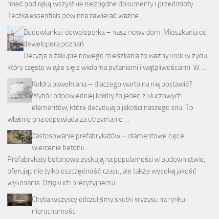
mieć pod ręką wszystkie niezbędne dokumenty i przedmioty.
Teczka essentials powinna zawierać ważne …
Budowlanka i deweloperka – nasz nowy dom. Mieszkania od
dewelopera poznań
Decyzja o zakupie nowego mieszkania to ważny krok w życiu,
który często wiąże się z wieloma pytaniami i wątpliwościami. W …
Kołdra bawełniana – dlaczego warto na nią postawić?
Wybór odpowiedniej kołdry to jeden z kluczowych
elementów, które decydują o jakości naszego snu. To
właśnie ona odpowiada za utrzymanie …
Zastosowanie prefabrykatów – diamentowe cięcie i
wiercenie betonu
Prefabrykaty betonowe zyskują na popularności w budownictwie,
oferując nie tylko oszczędność czasu, ale także wysoką jakość
wykonania. Dzięki ich precyzyjnemu …
Chyba wszyscy odczuliśmy skutki kryzysu na rynku
nieruchomości