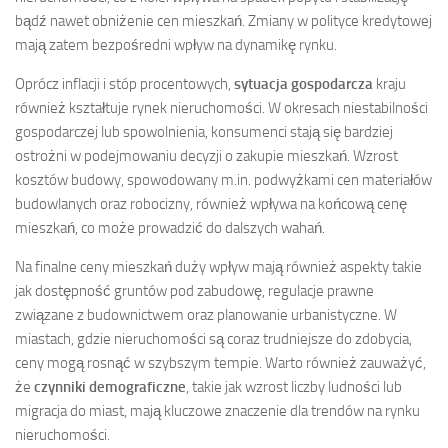
bądź nawet obniżenie cen mieszkań. Zmiany w polityce kredytowej
mają zatem bezpośredni wpływ na dynamikę rynku.
Oprócz inflacji i stóp procentowych,
sytuacja gospodarcza
kraju
również kształtuje rynek nieruchomości. W okresach niestabilności
gospodarczej lub spowolnienia, konsumenci stają się bardziej
ostrożni w podejmowaniu decyzji o zakupie mieszkań. Wzrost
kosztów budowy, spowodowany m.in. podwyżkami cen materiałów
budowlanych oraz robocizny, również wpływa na końcową cenę
mieszkań, co może prowadzić do dalszych wahań.
Na finalne ceny mieszkań duży wpływ mają również aspekty takie
jak dostępność gruntów pod zabudowę, regulacje prawne
związane z budownictwem oraz planowanie urbanistyczne. W
miastach, gdzie nieruchomości są coraz trudniejsze do zdobycia,
ceny mogą rosnąć w szybszym tempie. Warto również zauważyć,
że
czynniki demograficzne
, takie jak wzrost liczby ludności lub
migracja do miast, mają kluczowe znaczenie dla trendów na rynku
nieruchomości.