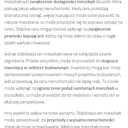
mieszkań jest
zwiększenie dostępności mieszkań
dla osób, które
planują zakup własnej nieruchomości. Kiedy ceny przestają
dramatycznie rosnąć, więcej kupujących może sobie pozwolić na
nabycie mieszkania, co może przyczynić się do poprawy sytuacji na
rynku. Stabilne ceny mogą również wpłynąć na
zwiększenie
pewności kupujących
, którzy są mniej skłonni do obaw o nagłe
spadki wartości inwestycji.
Jednak stabilizacja cen mieszkań niesie ze sobą także pewne
zagrożenia. Przede wszystkim, może to prowadzić do
stagnacji
inwestycji w sektorze budowlanym
. Inwestorzy mogą być mniej
zainteresowani podejmowaniem nowych projektów budowlanych,
jeśli przewidują, że ceny nieruchomości nie będą rosły. To z kolei
może wpłynąć na
ograniczenie podaż sanitarnych mieszkań
w
przyszłości, co może prowadzić do ich niedoboru i wzrostu cen w
dłuższej perspektywie.
Inny aspekt to wpływ na rynek wynajmu. Stabilizacja cen mieszkań
może spowodować, że
przychody z wynajmu nieruchomości
staną się mniej przewidywalne. Właściciele mieszkań mogą