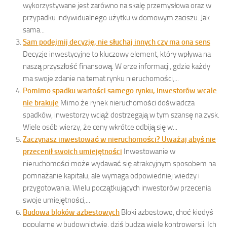
wykorzystywane jest zarówno na skalę przemysłowa oraz w
przypadku indywidualnego użytku w domowym zaciszu. Jak
sama...
Sam podejmij decyzję, nie słuchaj innych czy ma ona sens
Decyzje inwestycyjne to kluczowy element, który wpływa na
naszą przyszłość finansową. W erze informacji, gdzie każdy
ma swoje zdanie na temat rynku nieruchomości,...
Pomimo spadku wartości samego rynku, inwestorów wcale
nie brakuje
Mimo że rynek nieruchomości doświadcza
spadków, inwestorzy wciąż dostrzegają w tym szansę na zysk.
Wiele osób wierzy, że ceny wkrótce odbiją się w...
Zaczynasz inwestować w nieruchomości? Uważaj abyś nie
przecenił swoich umiejętności
Inwestowanie w
nieruchomości może wydawać się atrakcyjnym sposobem na
pomnażanie kapitału, ale wymaga odpowiedniej wiedzy i
przygotowania. Wielu początkujących inwestorów przecenia
swoje umiejętności,...
Budowa bloków azbestowych
Bloki azbestowe, choć kiedyś
popularne w budownictwie, dziś budzą wiele kontrowersji. Ich