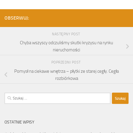
OBSERWUJ:
NASTĘPNY POST
Chyba wszyscy odczuliśmy skutki kryzysu na rynku
nieruchomości
POPRZEDNI POST
Pomysł na ciekawe wnętrza – płytki ze starej cegły. Cegła
rozbiórkowa
Szukaj:
OSTATNIE WPISY