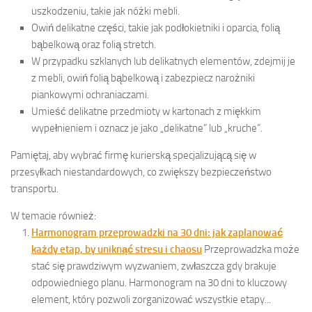
uszkodzeniu, takie jak nóżki mebli.
Owiń delikatne części, takie jak podłokietniki i oparcia, folią
bąbelkową oraz folią stretch.
W przypadku szklanych lub delikatnych elementów, zdejmij je
z mebli, owiń folią bąbelkową i zabezpiecz narożniki
piankowymi ochraniaczami.
Umieść delikatne przedmioty w kartonach z miękkim
wypełnieniem i oznacz je jako „delikatne” lub „kruche”.
Pamiętaj, aby wybrać firmę kurierską specjalizującą się w
przesyłkach niestandardowych, co zwiększy bezpieczeństwo
transportu.
W temacie również:
Harmonogram przeprowadzki na 30 dni: jak zaplanować
każdy etap, by uniknąć stresu i chaosu
Przeprowadzka może
stać się prawdziwym wyzwaniem, zwłaszcza gdy brakuje
odpowiedniego planu. Harmonogram na 30 dni to kluczowy
element, który pozwoli zorganizować wszystkie etapy...