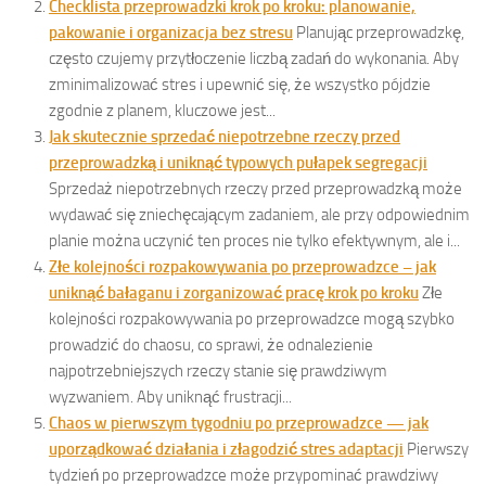
Checklista przeprowadzki krok po kroku: planowanie,
pakowanie i organizacja bez stresu
Planując przeprowadzkę,
często czujemy przytłoczenie liczbą zadań do wykonania. Aby
zminimalizować stres i upewnić się, że wszystko pójdzie
zgodnie z planem, kluczowe jest...
Jak skutecznie sprzedać niepotrzebne rzeczy przed
przeprowadzką i uniknąć typowych pułapek segregacji
Sprzedaż niepotrzebnych rzeczy przed przeprowadzką może
wydawać się zniechęcającym zadaniem, ale przy odpowiednim
planie można uczynić ten proces nie tylko efektywnym, ale i...
Złe kolejności rozpakowywania po przeprowadzce – jak
uniknąć bałaganu i zorganizować pracę krok po kroku
Złe
kolejności rozpakowywania po przeprowadzce mogą szybko
prowadzić do chaosu, co sprawi, że odnalezienie
najpotrzebniejszych rzeczy stanie się prawdziwym
wyzwaniem. Aby uniknąć frustracji...
Chaos w pierwszym tygodniu po przeprowadzce — jak
uporządkować działania i złagodzić stres adaptacji
Pierwszy
tydzień po przeprowadzce może przypominać prawdziwy