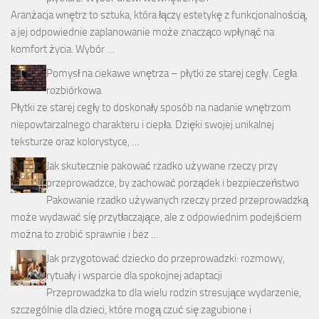
Aranżacja wnętrz to sztuka, która łączy estetykę z funkcjonalnością,
a jej odpowiednie zaplanowanie może znacząco wpłynąć na
komfort życia. Wybór …
Pomysł na ciekawe wnętrza – płytki ze starej cegły. Cegła
rozbiórkowa
Płytki ze starej cegły to doskonały sposób na nadanie wnętrzom
niepowtarzalnego charakteru i ciepła. Dzięki swojej unikalnej
teksturze oraz kolorystyce, …
Jak skutecznie pakować rzadko używane rzeczy przy
przeprowadzce, by zachować porządek i bezpieczeństwo
Pakowanie rzadko używanych rzeczy przed przeprowadzką
może wydawać się przytłaczające, ale z odpowiednim podejściem
można to zrobić sprawnie i bez …
Jak przygotować dziecko do przeprowadzki: rozmowy,
rytuały i wsparcie dla spokojnej adaptacji
Przeprowadzka to dla wielu rodzin stresujące wydarzenie,
szczególnie dla dzieci, które mogą czuć się zagubione i