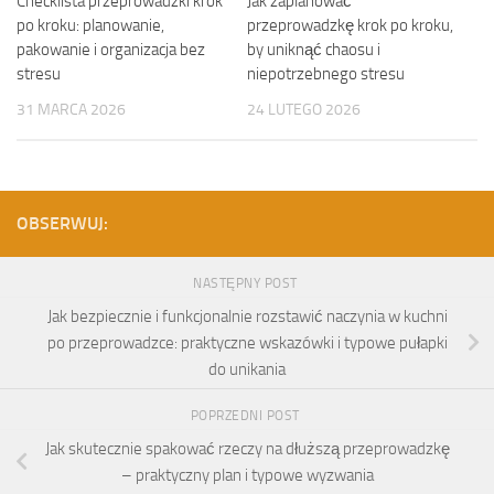
Checklista przeprowadzki krok
Jak zaplanować
po kroku: planowanie,
przeprowadzkę krok po kroku,
pakowanie i organizacja bez
by uniknąć chaosu i
stresu
niepotrzebnego stresu
31 MARCA 2026
24 LUTEGO 2026
OBSERWUJ:
NASTĘPNY POST
Jak bezpiecznie i funkcjonalnie rozstawić naczynia w kuchni
po przeprowadzce: praktyczne wskazówki i typowe pułapki
do unikania
POPRZEDNI POST
Jak skutecznie spakować rzeczy na dłuższą przeprowadzkę
– praktyczny plan i typowe wyzwania