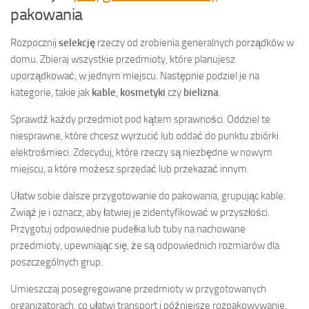
pakowania
Rozpocznij
selekcję
rzeczy od zrobienia generalnych porządków w
domu. Zbieraj wszystkie przedmioty, które planujesz
uporządkować, w jednym miejscu. Następnie podziel je na
kategorie, takie jak
kable
,
kosmetyki
czy
bielizna
.
Sprawdź każdy przedmiot pod kątem sprawności. Oddziel te
niesprawne, które chcesz wyrzucić lub oddać do punktu zbiórki
elektrośmieci. Zdecyduj, które rzeczy są niezbędne w nowym
miejscu, a które możesz sprzedać lub przekazać innym.
Ułatw sobie dalsze przygotowanie do pakowania, grupując kable.
Zwiąż je i oznacz, aby łatwiej je zidentyfikować w przyszłości.
Przygotuj odpowiednie pudełka lub tuby na nachowane
przedmioty, upewniając się, że są odpowiednich rozmiarów dla
poszczególnych grup.
Umieszczaj posegregowane przedmioty w przygotowanych
organizatorach, co ułatwi transport i późniejsze rozpakowywanie.