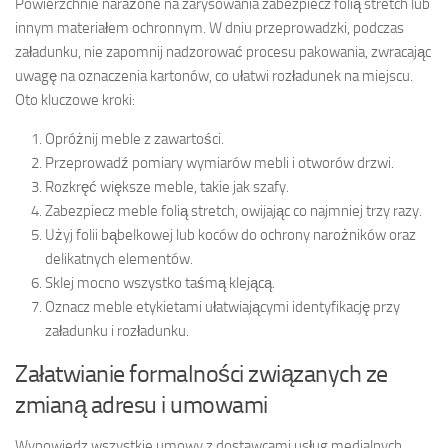
Powierzchnie narażone na zarysowania zabezpiecz folią stretch lub
innym materiałem ochronnym. W dniu przeprowadzki, podczas
załadunku, nie zapomnij nadzorować procesu pakowania, zwracając
uwagę na oznaczenia kartonów, co ułatwi rozładunek na miejscu.
Oto kluczowe kroki:
Opróżnij meble z zawartości.
Przeprowadź pomiary wymiarów mebli i otworów drzwi.
Rozkręć większe meble, takie jak szafy.
Zabezpiecz meble folią stretch, owijając co najmniej trzy razy.
Użyj folii bąbelkowej lub koców do ochrony narożników oraz
delikatnych elementów.
Sklej mocno wszystko taśmą klejącą.
Oznacz meble etykietami ułatwiającymi identyfikację przy
załadunku i rozładunku.
Załatwianie formalności związanych ze
zmianą adresu i umowami
Wypowiedz wszystkie umowy z dostawcami usług medialnych,