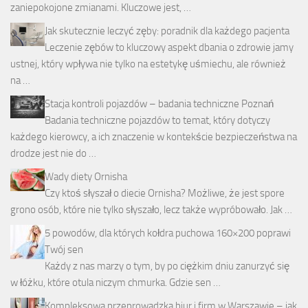
zaniepokojone zmianami. Kluczowe jest, …
Jak skutecznie leczyć zęby: poradnik dla każdego pacjenta
Leczenie zębów to kluczowy aspekt dbania o zdrowie jamy
ustnej, który wpływa nie tylko na estetykę uśmiechu, ale również
na …
Stacja kontroli pojazdów – badania techniczne Poznań
Badania techniczne pojazdów to temat, który dotyczy
każdego kierowcy, a ich znaczenie w kontekście bezpieczeństwa na
drodze jest nie do …
Wady diety Ornisha
Czy ktoś słyszał o diecie Ornisha? Możliwe, że jest spore
grono osób, które nie tylko słyszało, lecz także wypróbowało. Jak …
5 powodów, dla których kołdra puchowa 160×200 poprawi
Twój sen
Każdy z nas marzy o tym, by po ciężkim dniu zanurzyć się
w łóżku, które otula niczym chmurka. Gdzie sen …
Kompleksowa przeprowadzka biur i firm w Warszawie – jak