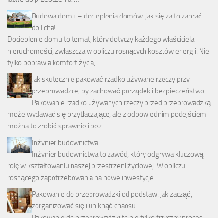
Budowa domu – docieplenia domów: jak się za to zabrać
do licha!
Docieplenie domu to temat, który dotyczy każdego właściciela
nieruchomości, zwłaszcza w obliczu rosnących kosztów energii. Nie
tylko poprawia komfort życia, …
Jak skutecznie pakować rzadko używane rzeczy przy
przeprowadzce, by zachować porządek i bezpieczeństwo
Pakowanie rzadko używanych rzeczy przed przeprowadzką
może wydawać się przytłaczające, ale z odpowiednim podejściem
można to zrobić sprawnie i bez …
Inżynier budownictwa
Inżynier budownictwa to zawód, który odgrywa kluczową
rolę w kształtowaniu naszej przestrzeni życiowej. W obliczu
rosnącego zapotrzebowania na nowe inwestycje …
Pakowanie do przeprowadzki od podstaw: jak zacząć,
zorganizować się i uniknąć chaosu
Pakowanie do przeprowadzki to nie tylko fizyczny proces,