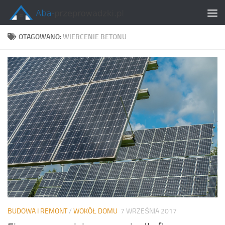
Skip to content
OTAGOWANO:
WIERCENIE BETONU
BUDOWA I REMONT
/
WOKÓŁ DOMU
7 WRZEŚNIA 2017