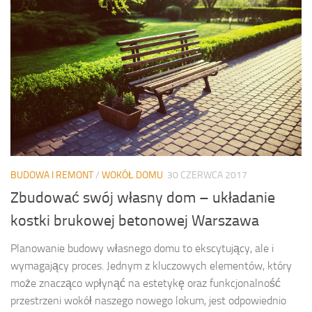
BUDOWA I REMONT
/
WOKÓŁ DOMU
30 CZERWCA 2017
Zbudować swój własny dom – układanie
kostki brukowej betonowej Warszawa
Planowanie budowy własnego domu to ekscytujący, ale i
wymagający proces. Jednym z kluczowych elementów, który
może znacząco wpłynąć na estetykę oraz funkcjonalność
przestrzeni wokół naszego nowego lokum, jest odpowiednio