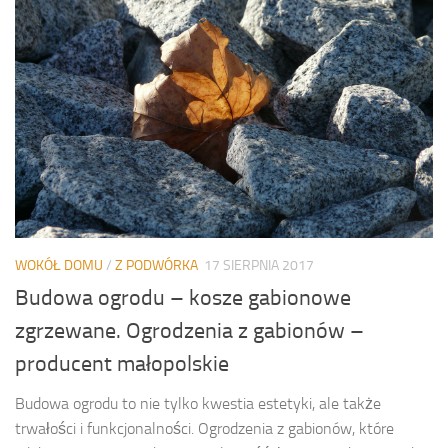
WOKÓŁ DOMU
/
Z PODWÓRKA
17 SIERPNIA 2017
Budowa ogrodu – kosze gabionowe
zgrzewane. Ogrodzenia z gabionów –
producent małopolskie
Budowa ogrodu to nie tylko kwestia estetyki, ale także
trwałości i funkcjonalności. Ogrodzenia z gabionów, które