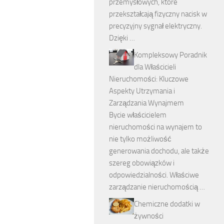
przemysłowych, które
przekształcają fizyczny nacisk w
precyzyjny sygnał elektryczny.
Dzięki …
Kompleksowy Poradnik
dla Właścicieli
Nieruchomości: Kluczowe
Aspekty Utrzymania i
Zarządzania Wynajmem
Bycie właścicielem
nieruchomości na wynajem to
nie tylko możliwość
generowania dochodu, ale także
szereg obowiązków i
odpowiedzialności. Właściwe
zarządzanie nieruchomością …
Chemiczne dodatki w
żywności