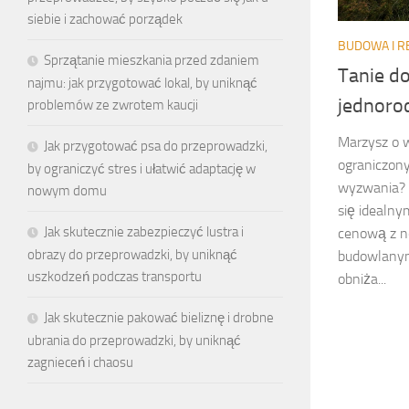
siebie i zachować porządek
BUDOWA I 
Sprzątanie mieszkania przed zdaniem
Tanie d
najmu: jak przygotować lokal, by uniknąć
jednoro
problemów ze zwrotem kaucji
Marzysz o 
Jak przygotować psa do przeprowadzki,
ograniczony
by ograniczyć stres i ułatwić adaptację w
wyzwania? 
nowym domu
się idealny
Jak skutecznie zabezpieczyć lustra i
cenową z n
obrazy do przeprowadzki, by uniknąć
budowlanymi
uszkodzeń podczas transportu
obniża...
Jak skutecznie pakować bieliznę i drobne
ubrania do przeprowadzki, by uniknąć
zagnieceń i chaosu