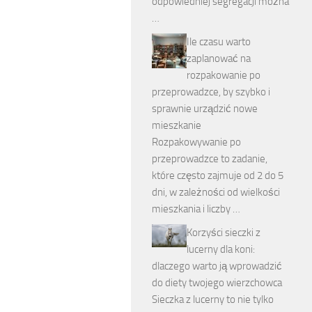
odpowiedniej segregacji można
…
Ile czasu warto
zaplanować na
rozpakowanie po
przeprowadzce, by szybko i
sprawnie urządzić nowe
mieszkanie
Rozpakowywanie po
przeprowadzce to zadanie,
które często zajmuje od 2 do 5
dni, w zależności od wielkości
mieszkania i liczby …
Korzyści sieczki z
lucerny dla koni:
dlaczego warto ją wprowadzić
do diety twojego wierzchowca
Sieczka z lucerny to nie tylko