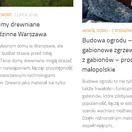
REMONT
7 LIPCA 2018
omy drewniane
WOKÓŁ DOMU
/
Z PODWÓR
dzinne Warszawa
Budowa ogrodu –
własnym domu w Warszawie, ale
gabionowe zgrzew
 budżet stawia przed tobą
z gabionów – pro
Tanie domy drewniane mogą okazać
m rozwiązaniem, łącząc przystępność
małopolskie
owoczesnymi technologiami
Budowa ogrodu to nie tylk
. Drewno jako materiał nie tylko
także trwałości i funkcjo
gabionów, które zdobywa
popularność, łączą w sobi
szeroki wachlarz możliwo
Dzięki różnorodnym mate
wypełniającym,...