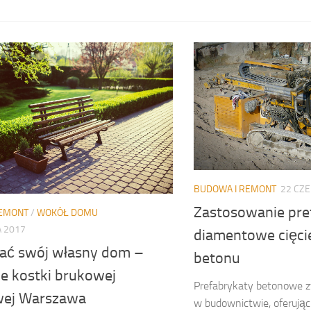
BUDOWA I REMONT
22 CZ
Zastosowanie pre
REMONT
/
WOKÓŁ DOMU
 2017
diamentowe cięcie
ć swój własny dom –
betonu
ie kostki brukowej
Prefabrykaty betonowe z
wej Warszawa
w budownictwie, oferując