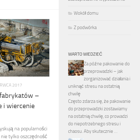
Wokół domu
Z podwórka
WARTO WIEDZIEĆ
Za późne pakowanie do
przeprowadzki – jak
zorganizować działania i
ERWCA 2017
uniknąć stresu na ostatnią
chwilę
fabrykatów –
Często zdarza się, że pakowanie
 i wiercenie
do przeprowadzki zostawiamy
na ostatnią chwilę, co prowadzi
do niepotrzebnego stresu i
yskują na popularności
chaosu. Aby skutecznie …
 nie tylko oszczędność