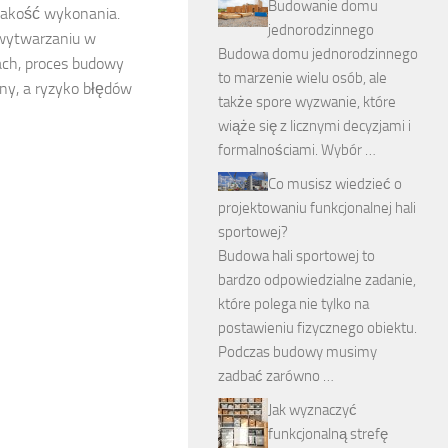
Budowanie domu
 jakość wykonania.
jednorodzinnego
 wytwarzaniu w
Budowa domu jednorodzinnego
ch, proces budowy
to marzenie wielu osób, ale
wny, a ryzyko błędów
także spore wyzwanie, które
wiąże się z licznymi decyzjami i
formalnościami. Wybór …
Co musisz wiedzieć o
projektowaniu funkcjonalnej hali
sportowej?
Budowa hali sportowej to
bardzo odpowiedzialne zadanie,
które polega nie tylko na
postawieniu fizycznego obiektu.
Podczas budowy musimy
zadbać zarówno …
Jak wyznaczyć
funkcjonalną strefę