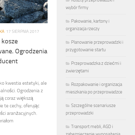
wybór firmy
Pakowanie, kartony i
organizacja rzeczy
KA
17 SIERPNIA 2017
 kosze
Planowanie przeprowadzki i
przygotowanie startu
ane. Ogrodzenia
ducent
Przeprowadzka z dziećmi i
zwierzętami
o kwestia estetyki, ale
Rozpakowanie i organizacja
nalności. Ogrodzenia z
mieszkania po przeprowadzce
ją coraz większą
Szczególne scenariusze
e te cechy, oferując
przeprowadzki
ści aranżacyjnych.
riałom
Transport mebli, AGD i
zabezpieczenie wyposażenia