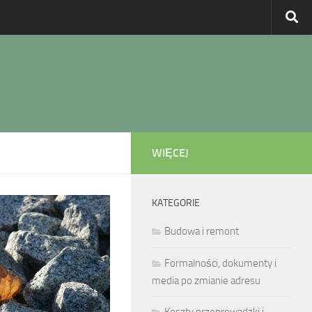
WIĘCEJ
KATEGORIE
Budowa i remont
Formalności, dokumenty i
media po zmianie adresu
Koszty przeprowadzki i