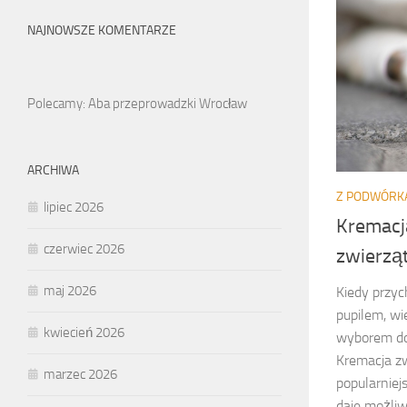
NAJNOWSZE KOMENTARZE
Polecamy: Aba przeprowadzki Wrocław
ARCHIWA
Z PODWÓRK
lipiec 2026
Kremacja
czerwiec 2026
zwierzą
maj 2026
Kiedy przy
pupilem, wi
kwiecień 2026
wyborem do
Kremacja zw
marzec 2026
popularniej
daje możli