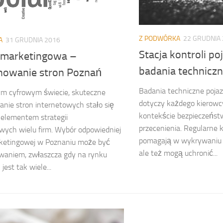
Z PODWÓRKA
22 GRUDNIA
A
31 GRUDNIA 2016
Stacja kontroli p
 marketingowa –
badania technicz
nowanie stron Poznań
Badania techniczne pojaz
ym cyfrowym świecie, skuteczne
dotyczy każdego kierowcy
nie stron internetowych stało się
kontekście bezpieczeństw
elementem strategii
przecenienia. Regularne k
wych wielu firm. Wybór odpowiedniej
pomagają w wykrywaniu p
rketingowej w Poznaniu może być
ale też mogą uchronić...
waniem, zwłaszcza gdy na rynku
est tak wiele...