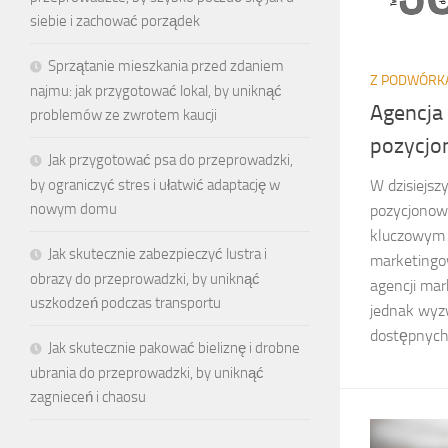
siebie i zachować porządek
Sprzątanie mieszkania przed zdaniem
Z PODWÓRK
najmu: jak przygotować lokal, by uniknąć
Agencja
problemów ze zwrotem kaucji
pozycjo
Jak przygotować psa do przeprowadzki,
by ograniczyć stres i ułatwić adaptację w
W dzisiejsz
nowym domu
pozycjonowa
kluczowym 
Jak skutecznie zabezpieczyć lustra i
marketingo
obrazy do przeprowadzki, by uniknąć
agencji ma
uszkodzeń podczas transportu
jednak wyz
dostępnych j
Jak skutecznie pakować bieliznę i drobne
ubrania do przeprowadzki, by uniknąć
zagnieceń i chaosu