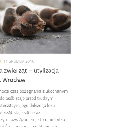
A
11 GRUDNIA 2016
 zwierząt – utylizacja
t Wrocław
chodzi czas pożegnania z ukochanym
ele osób staje przed trudnym
tyczącym jego dalszego losu.
ierząt staje się coraz
szym rozwiązaniem, które nie tylko
wość zachowania wyjątkowych