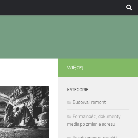
WIĘCEJ
KATEGORIE
Budowa i remont
Formalności, dokumenty i
media po zmianie adresu
Koszty przeprowadzki i