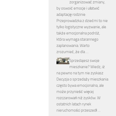
zorganizować zmiany,
by oswoić emocje i ułatwić
adaptację rodzinie
Przeprowadzka z dziećmi to nie
tylko logistyczne wyzwanie, ale
także emocjonalna podróż,
która wymaga starannego
zaplanowania. Warto
zrozumieć, że dla …
Sprzedajesz swoje
mieszkanie? Wiedz, iż
na pewno na tym nie zyskasz
Decyzja o sprzedaży mieszkania
często bywa emocjonalna, ale
może przynieść więcej
rozczarowań niż zysków. W
ostatnich latach rynek
nieruchomości przeszedł …