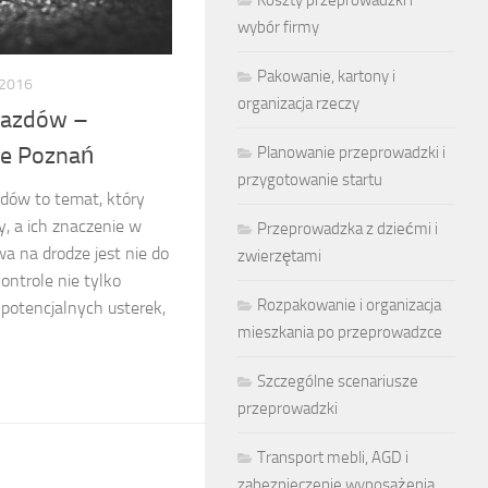
wybór firmy
Pakowanie, kartony i
 2016
organizacja rzeczy
ojazdów –
ne Poznań
Planowanie przeprowadzki i
przygotowanie startu
dów to temat, który
, a ich znaczenie w
Przeprowadzka z dziećmi i
a na drodze jest nie do
zwierzętami
ontrole nie tylko
Rozpakowanie i organizacja
otencjalnych usterek,
mieszkania po przeprowadzce
Szczególne scenariusze
przeprowadzki
Transport mebli, AGD i
zabezpieczenie wyposażenia