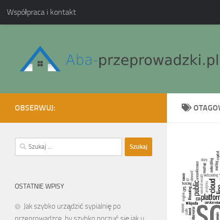
Współpraca i kontakt
Skip to content
OBSERWUJ:
OTAGO
Szukaj:
OSTATNIE WPISY
Jak szybko urządzić sypialnię po
przeprowadzce, by szybko poczuć się jak u