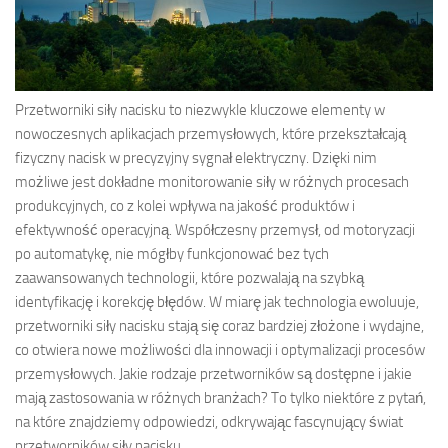
Przetworniki siły nacisku to niezwykle kluczowe elementy w
nowoczesnych aplikacjach przemysłowych, które przekształcają
fizyczny nacisk w precyzyjny sygnał elektryczny. Dzięki nim
możliwe jest dokładne monitorowanie siły w różnych procesach
produkcyjnych, co z kolei wpływa na jakość produktów i
efektywność operacyjną. Współczesny przemysł, od motoryzacji
po automatykę, nie mógłby funkcjonować bez tych
zaawansowanych technologii, które pozwalają na szybką
identyfikację i korekcję błędów. W miarę jak technologia ewoluuje,
przetworniki siły nacisku stają się coraz bardziej złożone i wydajne,
co otwiera nowe możliwości dla innowacji i optymalizacji procesów
przemysłowych. Jakie rodzaje przetworników są dostępne i jakie
mają zastosowania w różnych branżach? To tylko niektóre z pytań,
na które znajdziemy odpowiedzi, odkrywając fascynujący świat
przetworników siły nacisku.