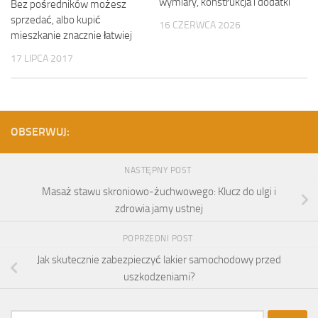
wymiary, konstrukcja i dodatki
Bez pośredników możesz
sprzedać, albo kupić
16 CZERWCA 2026
mieszkanie znacznie łatwiej
17 LIPCA 2017
OBSERWUJ:
NASTĘPNY POST
Masaż stawu skroniowo-żuchwowego: Klucz do ulgi i
zdrowia jamy ustnej
POPRZEDNI POST
Jak skutecznie zabezpieczyć lakier samochodowy przed
uszkodzeniami?