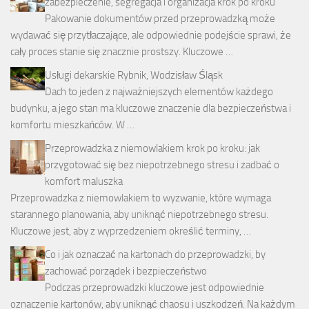
zabezpieczenie, segregacja i organizacja krok po kroku
Pakowanie dokumentów przed przeprowadzką może
wydawać się przytłaczające, ale odpowiednie podejście sprawi, że
cały proces stanie się znacznie prostszy. Kluczowe …
Usługi dekarskie Rybnik, Wodzisław Śląsk
Dach to jeden z najważniejszych elementów każdego
budynku, a jego stan ma kluczowe znaczenie dla bezpieczeństwa i
komfortu mieszkańców. W …
Przeprowadzka z niemowlakiem krok po kroku: jak
przygotować się bez niepotrzebnego stresu i zadbać o
komfort maluszka
Przeprowadzka z niemowlakiem to wyzwanie, które wymaga
starannego planowania, aby uniknąć niepotrzebnego stresu.
Kluczowe jest, aby z wyprzedzeniem określić terminy, …
Co i jak oznaczać na kartonach do przeprowadzki, by
zachować porządek i bezpieczeństwo
Podczas przeprowadzki kluczowe jest odpowiednie
oznaczenie kartonów, aby uniknąć chaosu i uszkodzeń. Na każdym