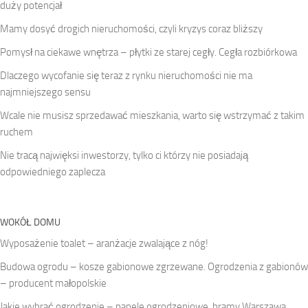
duży potencjał
Mamy dosyć drogich nieruchomości, czyli kryzys coraz bliższy
Pomysł na ciekawe wnętrza – płytki ze starej cegły. Cegła rozbiórkowa
Dlaczego wycofanie się teraz z rynku nieruchomości nie ma
najmniejszego sensu
Wcale nie musisz sprzedawać mieszkania, warto się wstrzymać z takim
ruchem
Nie tracą najwięksi inwestorzy, tylko ci którzy nie posiadają
odpowiedniego zaplecza
WOKÓŁ DOMU
Wyposażenie toalet – aranżacje zwalające z nóg!
Budowa ogrodu – kosze gabionowe zgrzewane. Ogrodzenia z gabionów
– producent małopolskie
Jakie wybrać ogrodzenie – panele ogrodzeniowe, bramy Warszawa