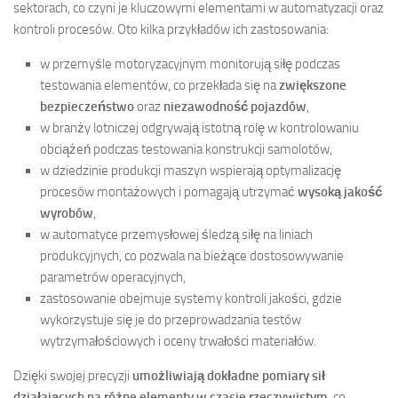
sektorach, co czyni je kluczowymi elementami w automatyzacji oraz
kontroli procesów. Oto kilka przykładów ich zastosowania:
w przemyśle motoryzacyjnym monitorują siłę podczas
testowania elementów, co przekłada się na
zwiększone
bezpieczeństwo
oraz
niezawodność pojazdów
,
w branży lotniczej odgrywają istotną rolę w kontrolowaniu
obciążeń podczas testowania konstrukcji samolotów,
w dziedzinie produkcji maszyn wspierają optymalizację
procesów montażowych i pomagają utrzymać
wysoką jakość
wyrobów
,
w automatyce przemysłowej śledzą siłę na liniach
produkcyjnych, co pozwala na bieżące dostosowywanie
parametrów operacyjnych,
zastosowanie obejmuje systemy kontroli jakości, gdzie
wykorzystuje się je do przeprowadzania testów
wytrzymałościowych i oceny trwałości materiałów.
Dzięki swojej precyzji
umożliwiają dokładne pomiary sił
działających na różne elementy w czasie rzeczywistym
, co