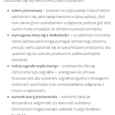
zastanowić się nad kilkoma kluczowymi aspektami.
zakres pomiarowy
– powinien on odpowiadać maksymalnym
wartościom siły, jakie będą mierzone w danej aplikacji, zbyt
niski zakres grozi uszkodzeniem urządzenia, podczas gdy zbyt
wysoki może prowadzić do obniżenia precyzji pomiarów,
wymagania dotyczące dokładności
– w zależności od branży
różne zastosowania mogą wymagać odmiennego poziomu
precyzji, warto zapoznać się ze specyfikacjami producenta, aby
upewnić się, że wybrany przetwornik spełnia potrzebne
standardy,
rodzaj sygnału wyjściowego
– przetworniki oferują
różnorodne typy sygnałów – analogowe lub cyfrowe,
kluczowe jest, aby wybierany sygnał był zgodny z istniejącymi
systemami automatyki oraz umożliwiał łatwe połączenie z
innymi urządzeniami,
warunki pracy przetwornika
– elementy takie jak
temperatura, wilgotność czy obecność substancji
chemicznych mogą znacząco wpływać na jego działanie i