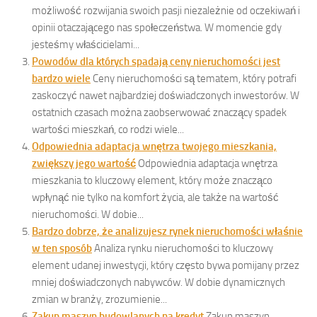
możliwość rozwijania swoich pasji niezależnie od oczekiwań i
opinii otaczającego nas społeczeństwa. W momencie gdy
jesteśmy właścicielami...
Powodów dla których spadają ceny nieruchomości jest
bardzo wiele
Ceny nieruchomości są tematem, który potrafi
zaskoczyć nawet najbardziej doświadczonych inwestorów. W
ostatnich czasach można zaobserwować znaczący spadek
wartości mieszkań, co rodzi wiele...
Odpowiednia adaptacja wnętrza twojego mieszkania,
zwiększy jego wartość
Odpowiednia adaptacja wnętrza
mieszkania to kluczowy element, który może znacząco
wpłynąć nie tylko na komfort życia, ale także na wartość
nieruchomości. W dobie...
Bardzo dobrze, że analizujesz rynek nieruchomości właśnie
w ten sposób
Analiza rynku nieruchomości to kluczowy
element udanej inwestycji, który często bywa pomijany przez
mniej doświadczonych nabywców. W dobie dynamicznych
zmian w branży, zrozumienie...
Zakup maszyn budowlanych na kredyt
Zakup maszyn