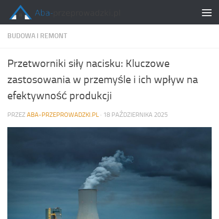
Skip to content
BUDOWA I REMONT
Przetworniki siły nacisku: Kluczowe
zastosowania w przemyśle i ich wpływ na
efektywność produkcji
PRZEZ
ABA-PRZEPROWADZKI.PL
·
18 PAŹDZIERNIKA 2025