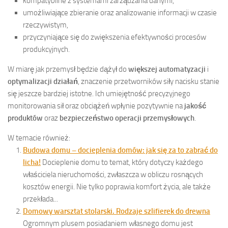
kompatybilne z systemami zarządzania danymi,
umożliwiające zbieranie oraz analizowanie informacji w czasie
rzeczywistym,
przyczyniające się do zwiększenia efektywności procesów
produkcyjnych.
W miarę jak przemysł będzie dążył do
większej automatyzacji
i
optymalizacji działań
, znaczenie przetworników siły nacisku stanie
się jeszcze bardziej istotne. Ich umiejętność precyzyjnego
monitorowania sił oraz obciążeń wpłynie pozytywnie na
jakość
produktów
oraz
bezpieczeństwo operacji przemysłowych
.
W temacie również:
Budowa domu – docieplenia domów: jak się za to zabrać do
licha!
Docieplenie domu to temat, który dotyczy każdego
właściciela nieruchomości, zwłaszcza w obliczu rosnących
kosztów energii. Nie tylko poprawia komfort życia, ale także
przekłada...
Domowy warsztat stolarski. Rodzaje szlifierek do drewna
Ogromnym plusem posiadaniem własnego domu jest