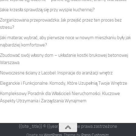
Jakie krzesła sprawdzą się przy wyspie kuchennej?
Zorganizowana przeprowadzka: Jak przejść przez ten proces bez
stresu?
Jaki materac wybrać, aby pierwsze noce w nowym mieszkaniu były jak
najbardziej komfortowe?
Zbudować swój własny dom – układanie kostki brukowej betonowej
Warszawa
Nowoczesne ściany z Lacobel: Inspiracje do aranżacji wnętrz
Eleganckie i Funkcjonalne: Komody, Które Uzupełnią Twoje Wnętrze
Kompleksowy Poradnik dla Właścicieli Nieruchomości: Kluczowe
Aspekty Utrzymania i Zarządzania Wynajmem
{{site_title}} © {{year}}. Wszelkie prawa zastrzeżone
Oparte na
WordPress
. Theme by
Press Customizr
.