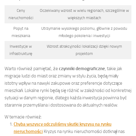
Ceny
Oczekiwany wzrost w wielu regionach, szczególnie w
nieruchomości
większych miastach
Popyt na
Utrzymanie wysokiego poziomu, głównie z powodu
mieszkania
młodego pokolenia i inwestycji
Inwestycje w
Wzrost atrakcyjności lokalizacji dzięki nowym
infrastrukturę
projektom
Warto również pamiętać, że
czynniki demograficzne
, takie jak
migracje ludzi do miast oraz zmiany w stylu życia, będą miały
istotny wpływ na nawyki zakupowe oraz preferencje dotyczące
mieszkań. Lokalne rynki będą się różnić w zależności od konkretnej
sytuacji w danym regionie, dlatego każda inwestycja powinna być
starannie przemyślana i dostosowana do aktualnych realiów.
W temacie również:
Chyba wszyscy odczuliśmy skutki kryzysu na rynku
nieruchomości
Kryzys na rynku nieruchomości dotknął nas