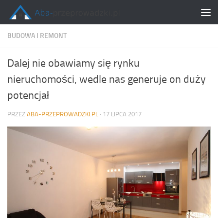
Skip to content
BUDOWA I REMONT
Dalej nie obawiamy się rynku
nieruchomości, wedle nas generuje on duży
potencjał
PRZEZ
ABA-PRZEPROWADZKI.PL
·
17 LIPCA 2017