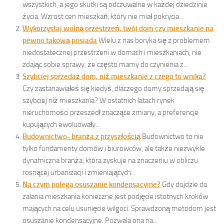
wszystkich, a jego skutki są odczuwalne w każdej dziedzinie
życia. Wzrost cen mieszkań, który nie miał pokrycia...
Wykorzystaj wolną przestrzeń, twój dom czy mieszkanie na
pewno takową posiada
Wielu z nas boryka się z problemem
niedostatecznej przestrzeni w domach i mieszkaniach, nie
zdając sobie sprawy, że często mamy do czynienia z...
Szybciej sprzedaż dom, niż mieszkanie z czego to wnika?
Czy zastanawiałeś się kiedyś, dlaczego domy sprzedają się
szybciej niż mieszkania? W ostatnich latach rynek
nieruchomości przeszedł znaczące zmiany, a preferencje
kupujących ewoluowały...
Budownictwo- branża z przyszłością
Budownictwo to nie
tylko fundamenty domów i biurowców, ale także niezwykle
dynamiczna branża, która zyskuje na znaczeniu w obliczu
rosnącej urbanizacji i zmieniających...
Na czym polega osuszanie kondensacyjne?
Gdy dojdzie do
zalania mieszkania konieczne jest podjęcie istotnych kroków
mających na celu usunięcie wilgoci. Sprawdzoną metodom jest
osuszanie kondensacyjne. Pozwala ona na...