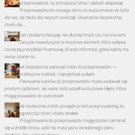
przeprowadzce, by zmniejszyć stres i ułatwić adaptację
Przeprowadzka do nowego domu to duża zmiana nie tylko
dla nas, ale także dla naszych zwierząt. Stworzenie bezpiecznej
strefy dla …
Sam podejmij decyzję, nie słuchaj innych czy ma ona sens
Decyzje inwestycyjne to kluczowy element, który wpływa
na naszą przyszłość finansową. W erze informacji, gdzie każdy ma
swoje zdanie na …
Jak bezpiecznie pakować kubki do przeprowadzki —
praktyczne metody i najczęstsze pułapki
Pakowanie kubków do przeprowadzki może wydawać się
prostym zadaniem, ale wiele osób popełnia kluczowe błędy, które
mogą prowadzić do uszkodzeń …
Jak skutecznie zrobić porządki przed przeprowadzką, by
ograniczyć stres i chaos działań
Przygotowania do przeprowadzki mogą szybko zamienić
się w źródło stresu, jeśli nie masz jasno określonego planu
działania. Aby uniknąć chaosu, …