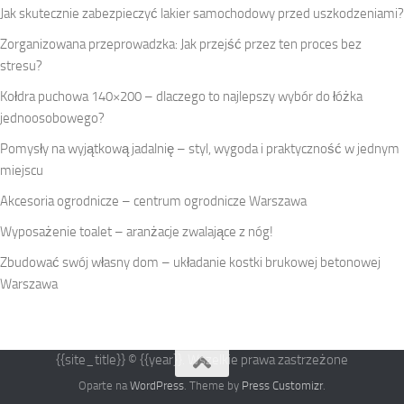
Jak skutecznie zabezpieczyć lakier samochodowy przed uszkodzeniami?
Zorganizowana przeprowadzka: Jak przejść przez ten proces bez
stresu?
Kołdra puchowa 140×200 – dlaczego to najlepszy wybór do łóżka
jednoosobowego?
Pomysły na wyjątkową jadalnię – styl, wygoda i praktyczność w jednym
miejscu
Akcesoria ogrodnicze – centrum ogrodnicze Warszawa
Wyposażenie toalet – aranżacje zwalające z nóg!
Zbudować swój własny dom – układanie kostki brukowej betonowej
Warszawa
{{site_title}} © {{year}}. Wszelkie prawa zastrzeżone
Oparte na
WordPress
. Theme by
Press Customizr
.