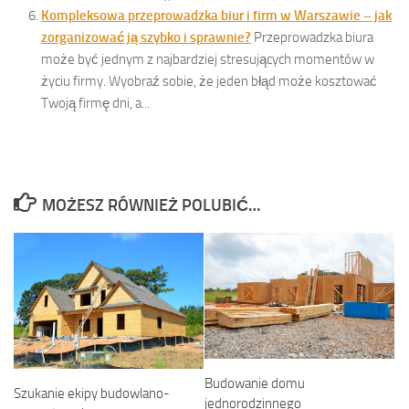
Kompleksowa przeprowadzka biur i firm w Warszawie – jak
zorganizować ją szybko i sprawnie?
Przeprowadzka biura
może być jednym z najbardziej stresujących momentów w
życiu firmy. Wyobraź sobie, że jeden błąd może kosztować
Twoją firmę dni, a...
MOŻESZ RÓWNIEŻ POLUBIĆ…
Budowanie domu
Szukanie ekipy budowlano-
jednorodzinnego