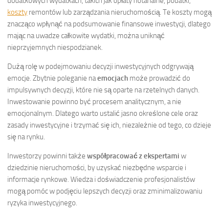
dodatkowych wydatkach, takich jak opłaty notarialne, podatki,
koszty
remontów lub zarządzania nieruchomością. Te koszty mogą
znacząco wpłynąć na podsumowanie finansowe inwestycji, dlatego
mając na uwadze całkowite wydatki, można uniknąć
nieprzyjemnych niespodzianek.
Dużą rolę w podejmowaniu decyzji inwestycyjnych odgrywają
emocje. Zbytnie poleganie na
emocjach
może prowadzić do
impulsywnych decyzji, które nie są oparte na rzetelnych danych.
Inwestowanie powinno być procesem analitycznym, a nie
emocjonalnym. Dlatego warto ustalić jasno określone cele oraz
zasady inwestycyjne i trzymać się ich, niezależnie od tego, co dzieje
się na rynku.
Inwestorzy powinni także
współpracować z ekspertami
w
dziedzinie nieruchomości, by uzyskać niezbędne wsparcie i
informacje rynkowe. Wiedza i doświadczenie profesjonalistów
mogą pomóc w podjęciu lepszych decyzji oraz zminimalizowaniu
ryzyka inwestycyjnego.