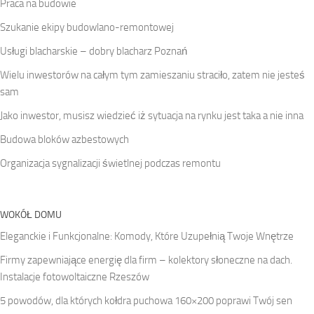
Praca na budowie
Szukanie ekipy budowlano-remontowej
Usługi blacharskie – dobry blacharz Poznań
Wielu inwestorów na całym tym zamieszaniu straciło, zatem nie jesteś
sam
Jako inwestor, musisz wiedzieć iż sytuacja na rynku jest taka a nie inna
Budowa bloków azbestowych
Organizacja sygnalizacji świetlnej podczas remontu
WOKÓŁ DOMU
Eleganckie i Funkcjonalne: Komody, Które Uzupełnią Twoje Wnętrze
Firmy zapewniające energię dla firm – kolektory słoneczne na dach.
Instalacje fotowoltaiczne Rzeszów
5 powodów, dla których kołdra puchowa 160×200 poprawi Twój sen