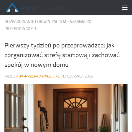
Skip to content
ROZPAKOWANIE I ORGANIZACJA MIESZKANIA PO
PRZEPROWADZCE
Pierwszy tydzień po przeprowadzce: jak
zorganizować strefę startową i zachować
spokój w nowym domu
PRZEZ
ABA-PRZEPROWADZKI.PL
·
13 CZERWCA 2026