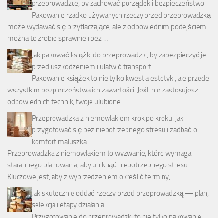
przeprowadzce, by zachować porządek i bezpieczeństwo
Pakowanie rzadko używanych rzeczy przed przeprowadzką
może wydawać się przytłaczające, ale z odpowiednim podejściem
można to zrobić sprawnie i bez …
Jak pakować książki do przeprowadzki, by zabezpieczyć je
przed uszkodzeniem i ułatwić transport
Pakowanie książek to nie tylko kwestia estetyki, ale przede
wszystkim bezpieczeństwa ich zawartości. Jeśli nie zastosujesz
odpowiednich technik, twoje ulubione …
Przeprowadzka z niemowlakiem krok po kroku: jak
przygotować się bez niepotrzebnego stresu i zadbać o
komfort maluszka
Przeprowadzka z niemowlakiem to wyzwanie, które wymaga
starannego planowania, aby uniknąć niepotrzebnego stresu.
Kluczowe jest, aby z wyprzedzeniem określić terminy, …
Jak skutecznie oddać rzeczy przed przeprowadzką — plan,
selekcja i etapy działania
Przygotowanie do przeprowadzki to nie tylko pakowanie