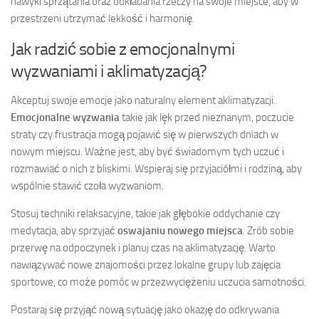
nawyki sprzątania oraz odkładania rzeczy na swoje miejsce, aby w
przestrzeni utrzymać lekkość i harmonię.
Jak radzić sobie z emocjonalnymi
wyzwaniami i aklimatyzacją?
Akceptuj swoje emocje jako naturalny element aklimatyzacji.
Emocjonalne wyzwania
takie jak lęk przed nieznanym, poczucie
straty czy frustracja mogą pojawić się w pierwszych dniach w
nowym miejscu. Ważne jest, aby być świadomym tych uczuć i
rozmawiać o nich z bliskimi. Wspieraj się przyjaciółmi i rodziną, aby
wspólnie stawić czoła wyzwaniom.
Stosuj techniki relaksacyjne, takie jak głębokie oddychanie czy
medytacja, aby sprzyjać
oswajaniu nowego miejsca
. Zrób sobie
przerwę na odpoczynek i planuj czas na aklimatyzację. Warto
nawiązywać nowe znajomości przez lokalne grupy lub zajęcia
sportowe, co może pomóc w przezwyciężeniu uczucia samotności.
Postaraj się przyjąć nową sytuację jako okazję do odkrywania