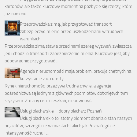
kartonów, ale także kluczowy moment na pozbycie się rzeczy, które
już nam nie …
Przeprowadzka zimą: jak przygotować transport i
zabezpieczyć mienie przed uszkodzeniami w trudnych
warunkach
Przeprowadzka zimą stawia przed nami szereg wyzwań, zwłaszcza
jeśli chodzi o transport i zabezpieczenie mienia. Kluczowe jest, aby
odpowiednio przygotować …
Agencje nieruchomości mają problem, brakuje chętnych na
korzystanie z ich oferty
Rynek nieruchomości przeżywa trudne chwile, a agencje
pośrednictwa są jednym z głównych podmiotów dotkniętych tym
kryzysem. Zmiany cen mieszkań, niepewność …
Usługi blacharskie – dobry blacharz Poznań
Usługi blacharskie to istotny element dbania o stan naszych
pojazdów, szczególnie w miastach takich jak Poznań, gdzie
intensywność ruchu i …