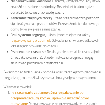
Nieoznakowanie kartonów
: Oznaczaj każdy karton, aby łatwo
znaleźć potrzebne przedmioty. Bez etykiet trudno będzie
odnaleźć to, co jest naprawdę ważne.
Zabieranie zbędnych rzeczy
: Przed przeprowadzką pozbądź
się nieużywanych przedmiotów. Przewożenie ich do nowego
domu tylko zwiększa zamieszanie.
Brak systemu segregacji
: Ustal jasne miejsce na każdy
rozpakowywany przedmiot
. Odkładanie ich w przypadkowych
lokalizacjach prowadzi do chaosu.
Przecenianie czasu i sił
: Realistycznie oceniaj, ile czasu zajmie
Ci rozpakowywanie. Zbyt optymistyczne prognozy mogą
skutkować poczuciem przytłoczenia.
Świadomość tych pułapek pomoże w skuteczniejszym planowaniu
i organizacji, co umożliwi szybszą aklimatyzację w nowym domu.
W temacie również:
Ile czasu warto zaplanować na rozpakowanie po
przeprowadzce, by szybko i sprawnie urządzić nowe
mieszkanie
Rozpakowywanie po przeprowadzce to zadanie,