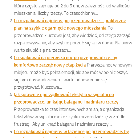
które często zajmuje od 2 do 5 dni, w zależności od wielkości
mieszkania i liczby rzeczy. To czasochłonny...
Co rozpakować najpierw po przeprowadzce – praktyczny
plan na szybkie ogarnięcie nowego mieszkania
Po
przeprowadzce kluczowe jest, aby wiedzieć, od czego zacząć
rozpakowywanie, aby szybko poczuć się jak w domu. Najpierw
warto skupić się na rzeczach...
Co spakować na pierwszą noc po przeprowadzce, by
komfortowo zacząć nowy etap życia
Pierwsza noc w nowym
miejscu może być pełna emocji, ale aby móc w pełni cieszyć
się tym doświadczeniem, warto odpowiednio się
przygotować. Kluczowe...
Jak sprawnie uporządkować tekstylia w sypialni po
przeprowadzce, unikając bałaganu i nadmiaru rzeczy
Przeprowadzka to czas intensywnych zmian, a organizacja
tekstyliów w sypialni może szybko przerodzić się w źródło
frustracji. Aby uniknąć bałaganu i nadmiaru rzeczy,...
Co rozpakować najpierw w łazience po przeprowadzce, by