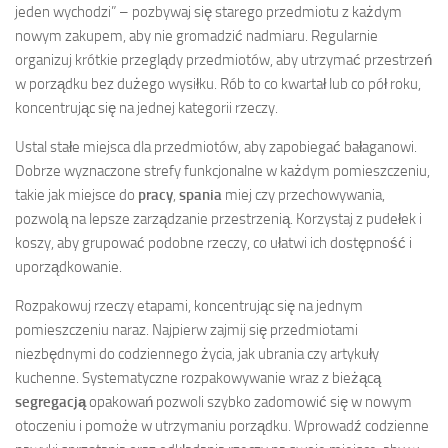
jeden wychodzi” – pozbywaj się starego przedmiotu z każdym
nowym zakupem, aby nie gromadzić nadmiaru. Regularnie
organizuj krótkie przeglądy przedmiotów, aby utrzymać przestrzeń
w porządku bez dużego wysiłku. Rób to co kwartał lub co pół roku,
koncentrując się na jednej kategorii rzeczy.
Ustal stałe miejsca dla przedmiotów, aby zapobiegać bałaganowi.
Dobrze wyznaczone strefy funkcjonalne w każdym pomieszczeniu,
takie jak miejsce do
pracy
,
spania
miej czy przechowywania,
pozwolą na lepsze zarządzanie przestrzenią. Korzystaj z pudełek i
koszy, aby grupować podobne rzeczy, co ułatwi ich dostępność i
uporządkowanie.
Rozpakowuj rzeczy etapami, koncentrując się na jednym
pomieszczeniu naraz. Najpierw zajmij się przedmiotami
niezbędnymi do codziennego życia, jak ubrania czy artykuły
kuchenne. Systematyczne rozpakowywanie wraz z bieżącą
segregacją
opakowań pozwoli szybko zadomowić się w nowym
otoczeniu i pomoże w utrzymaniu porządku. Wprowadź codzienne