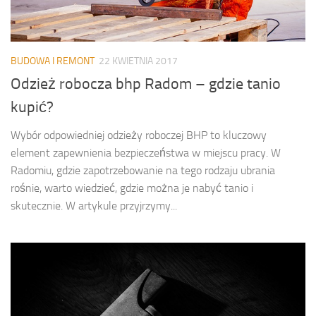
BUDOWA I REMONT
22 KWIETNIA 2017
Odzież robocza bhp Radom – gdzie tanio
kupić?
Wybór odpowiedniej odzieży roboczej BHP to kluczowy
element zapewnienia bezpieczeństwa w miejscu pracy. W
Radomiu, gdzie zapotrzebowanie na tego rodzaju ubrania
rośnie, warto wiedzieć, gdzie można je nabyć tanio i
skutecznie. W artykule przyjrzymy...