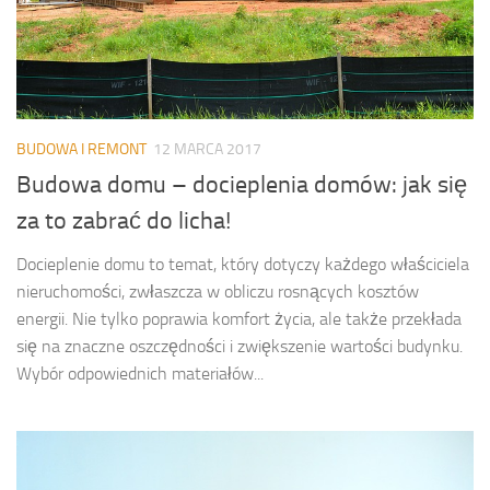
BUDOWA I REMONT
12 MARCA 2017
Budowa domu – docieplenia domów: jak się
za to zabrać do licha!
Docieplenie domu to temat, który dotyczy każdego właściciela
nieruchomości, zwłaszcza w obliczu rosnących kosztów
energii. Nie tylko poprawia komfort życia, ale także przekłada
się na znaczne oszczędności i zwiększenie wartości budynku.
Wybór odpowiednich materiałów...