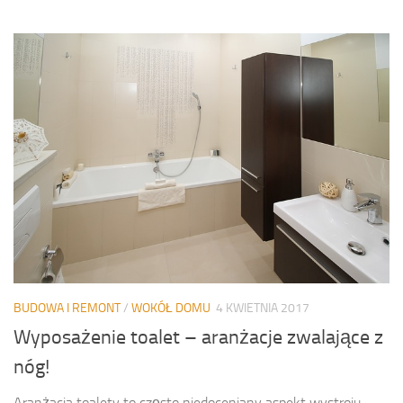
BUDOWA I REMONT
/
WOKÓŁ DOMU
4 KWIETNIA 2017
Wyposażenie toalet – aranżacje zwalające z
nóg!
Aranżacja toalety to często niedoceniany aspekt wystroju