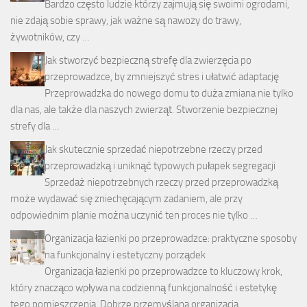
Bardzo często ludzie którzy zajmują się swoimi ogrodami,
nie zdają sobie sprawy, jak ważne są nawozy do trawy,
żywotników, czy …
Jak stworzyć bezpieczną strefę dla zwierzęcia po
przeprowadzce, by zmniejszyć stres i ułatwić adaptację
Przeprowadzka do nowego domu to duża zmiana nie tylko
dla nas, ale także dla naszych zwierząt. Stworzenie bezpiecznej
strefy dla …
Jak skutecznie sprzedać niepotrzebne rzeczy przed
przeprowadzką i uniknąć typowych pułapek segregacji
Sprzedaż niepotrzebnych rzeczy przed przeprowadzką
może wydawać się zniechęcającym zadaniem, ale przy
odpowiednim planie można uczynić ten proces nie tylko …
Organizacja łazienki po przeprowadzce: praktyczne sposoby
na funkcjonalny i estetyczny porządek
Organizacja łazienki po przeprowadzce to kluczowy krok,
który znacząco wpływa na codzienną funkcjonalność i estetykę
tego pomieszczenia. Dobrze przemyślana organizacja …