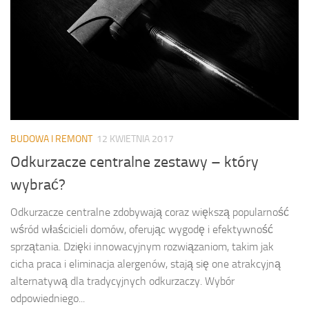
BUDOWA I REMONT
12 KWIETNIA 2017
Odkurzacze centralne zestawy – który
wybrać?
Odkurzacze centralne zdobywają coraz większą popularność
wśród właścicieli domów, oferując wygodę i efektywność
sprzątania. Dzięki innowacyjnym rozwiązaniom, takim jak
cicha praca i eliminacja alergenów, stają się one atrakcyjną
alternatywą dla tradycyjnych odkurzaczy. Wybór
odpowiedniego...