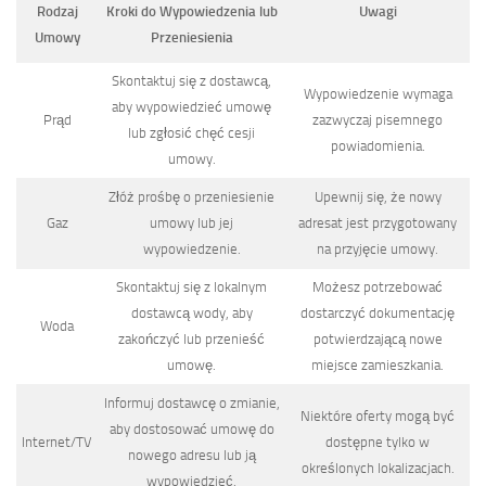
Rodzaj
Kroki do Wypowiedzenia lub
Uwagi
Umowy
Przeniesienia
Skontaktuj się z dostawcą,
Wypowiedzenie wymaga
aby wypowiedzieć umowę
Prąd
zazwyczaj pisemnego
lub zgłosić chęć cesji
powiadomienia.
umowy.
Złóż prośbę o przeniesienie
Upewnij się, że nowy
Gaz
umowy lub jej
adresat jest przygotowany
wypowiedzenie.
na przyjęcie umowy.
Skontaktuj się z lokalnym
Możesz potrzebować
dostawcą wody, aby
dostarczyć dokumentację
Woda
zakończyć lub przenieść
potwierdzającą nowe
umowę.
miejsce zamieszkania.
Informuj dostawcę o zmianie,
Niektóre oferty mogą być
aby dostosować umowę do
Internet/TV
dostępne tylko w
nowego adresu lub ją
określonych lokalizacjach.
wypowiedzieć.