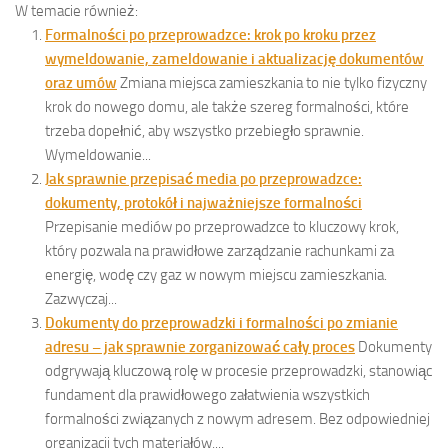
W temacie również:
Formalności po przeprowadzce: krok po kroku przez
wymeldowanie, zameldowanie i aktualizację dokumentów
oraz umów
Zmiana miejsca zamieszkania to nie tylko fizyczny
krok do nowego domu, ale także szereg formalności, które
trzeba dopełnić, aby wszystko przebiegło sprawnie.
Wymeldowanie...
Jak sprawnie przepisać media po przeprowadzce:
dokumenty, protokół i najważniejsze formalności
Przepisanie mediów po przeprowadzce to kluczowy krok,
który pozwala na prawidłowe zarządzanie rachunkami za
energię, wodę czy gaz w nowym miejscu zamieszkania.
Zazwyczaj...
Dokumenty do przeprowadzki i formalności po zmianie
adresu – jak sprawnie zorganizować cały proces
Dokumenty
odgrywają kluczową rolę w procesie przeprowadzki, stanowiąc
fundament dla prawidłowego załatwienia wszystkich
formalności związanych z nowym adresem. Bez odpowiedniej
organizacji tych materiałów,...