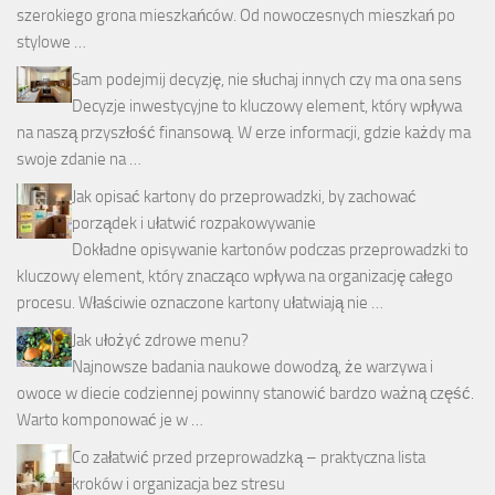
szerokiego grona mieszkańców. Od nowoczesnych mieszkań po
stylowe …
Sam podejmij decyzję, nie słuchaj innych czy ma ona sens
Decyzje inwestycyjne to kluczowy element, który wpływa
na naszą przyszłość finansową. W erze informacji, gdzie każdy ma
swoje zdanie na …
Jak opisać kartony do przeprowadzki, by zachować
porządek i ułatwić rozpakowywanie
Dokładne opisywanie kartonów podczas przeprowadzki to
kluczowy element, który znacząco wpływa na organizację całego
procesu. Właściwie oznaczone kartony ułatwiają nie …
Jak ułożyć zdrowe menu?
Najnowsze badania naukowe dowodzą, że warzywa i
owoce w diecie codziennej powinny stanowić bardzo ważną część.
Warto komponować je w …
Co załatwić przed przeprowadzką – praktyczna lista
kroków i organizacja bez stresu