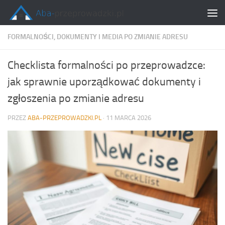
Skip to content
FORMALNOŚCI, DOKUMENTY I MEDIA PO ZMIANIE ADRESU
Checklista formalności po przeprowadzce:
jak sprawnie uporządkować dokumenty i
zgłoszenia po zmianie adresu
PRZEZ
ABA-PRZEPROWADZKI.PL
·
11 MARCA 2026