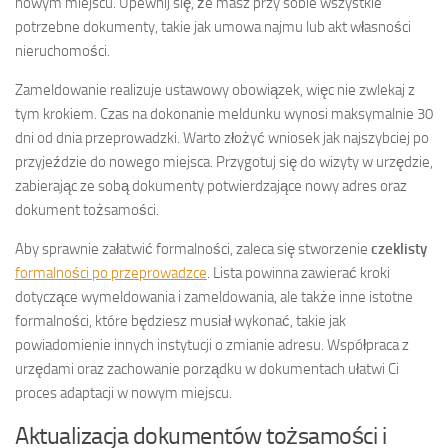
nowym miejscu. Upewnij się, że masz przy sobie wszystkie
potrzebne dokumenty, takie jak umowa najmu lub akt własności
nieruchomości.
Zameldowanie realizuje ustawowy obowiązek, więc nie zwlekaj z
tym krokiem. Czas na dokonanie meldunku wynosi maksymalnie 30
dni od dnia przeprowadzki. Warto złożyć wniosek jak najszybciej po
przyjeździe do nowego miejsca. Przygotuj się do wizyty w urzędzie,
zabierając ze sobą dokumenty potwierdzające nowy adres oraz
dokument tożsamości.
Aby sprawnie załatwić formalności, zaleca się stworzenie
czeklisty
formalności po przeprowadzce
. Lista powinna zawierać kroki
dotyczące wymeldowania i zameldowania, ale także inne istotne
formalności, które będziesz musiał wykonać, takie jak
powiadomienie innych instytucji o zmianie adresu. Współpraca z
urzędami oraz zachowanie porządku w dokumentach ułatwi Ci
proces adaptacji w nowym miejscu.
Aktualizacja dokumentów tożsamości i