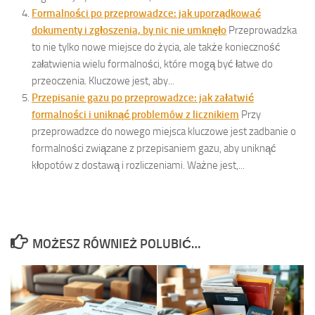
Formalności po przeprowadzce: jak uporządkować
dokumenty i zgłoszenia, by nic nie umknęło
Przeprowadzka
to nie tylko nowe miejsce do życia, ale także konieczność
załatwienia wielu formalności, które mogą być łatwe do
przeoczenia. Kluczowe jest, aby...
Przepisanie gazu po przeprowadzce: jak załatwić
formalności i uniknąć problemów z licznikiem
Przy
przeprowadzce do nowego miejsca kluczowe jest zadbanie o
formalności związane z przepisaniem gazu, aby uniknąć
kłopotów z dostawą i rozliczeniami. Ważne jest,...
MOŻESZ RÓWNIEŻ POLUBIĆ…