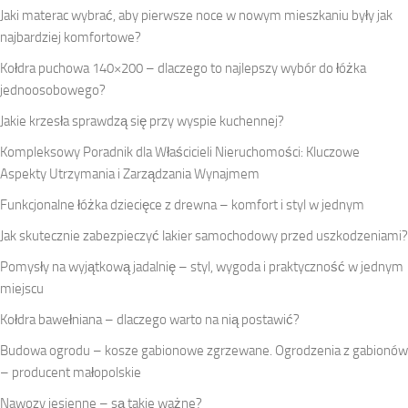
Jaki materac wybrać, aby pierwsze noce w nowym mieszkaniu były jak
najbardziej komfortowe?
Kołdra puchowa 140×200 – dlaczego to najlepszy wybór do łóżka
jednoosobowego?
Jakie krzesła sprawdzą się przy wyspie kuchennej?
Kompleksowy Poradnik dla Właścicieli Nieruchomości: Kluczowe
Aspekty Utrzymania i Zarządzania Wynajmem
Funkcjonalne łóżka dziecięce z drewna – komfort i styl w jednym
Jak skutecznie zabezpieczyć lakier samochodowy przed uszkodzeniami?
Pomysły na wyjątkową jadalnię – styl, wygoda i praktyczność w jednym
miejscu
Kołdra bawełniana – dlaczego warto na nią postawić?
Budowa ogrodu – kosze gabionowe zgrzewane. Ogrodzenia z gabionów
– producent małopolskie
Nawozy jesienne – są takie ważne?