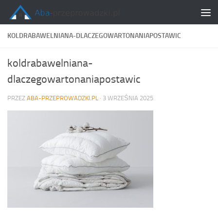
Skip to content
KOLDRABAWELNIANA-DLACZEGOWARTONANIAPOSTAWIC
koldrabawelniana-
dlaczegowartonaniapostawic
PRZEZ
ABA-PRZEPROWADZKI.PL
·
3 WRZEŚNIA 2025