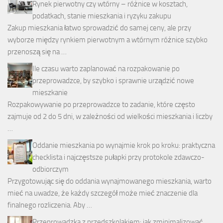
Rynek pierwotny czy wtórny – różnice w kosztach,
podatkach, stanie mieszkania i ryzyku zakupu
Zakup mieszkania łatwo sprowadzić do samej ceny, ale przy
wyborze między rynkiem pierwotnym a wtórnym różnice szybko
przenoszą się na …
Ile czasu warto zaplanować na rozpakowanie po
przeprowadzce, by szybko i sprawnie urządzić nowe
mieszkanie
Rozpakowywanie po przeprowadzce to zadanie, które często
zajmuje od 2 do 5 dni, w zależności od wielkości mieszkania i liczby
…
Oddanie mieszkania po wynajmie krok po kroku: praktyczna
checklista i najczęstsze pułapki przy protokole zdawczo-
odbiorczym
Przygotowując się do oddania wynajmowanego mieszkania, warto
mieć na uwadze, że każdy szczegół może mieć znaczenie dla
finalnego rozliczenia. Aby …
Przeprowadzka z przedszkolakiem: jak zminimalizować